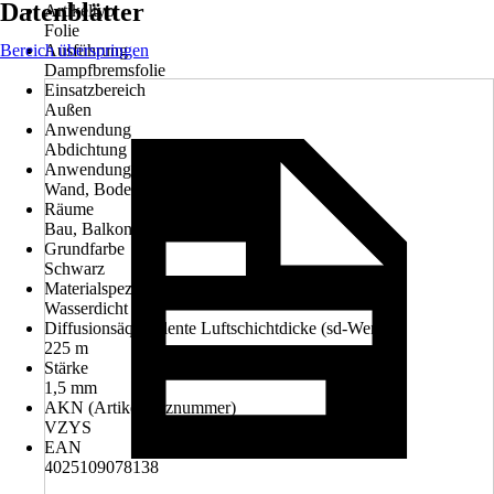
Datenblätter
Artikeltyp
Folie
Bereich überspringen
Ausführung
Dampfbremsfolie
Einsatzbereich
Außen
Anwendung
Abdichtung
Anwendungsbereich
Wand, Boden
Räume
Bau, Balkon
Grundfarbe
Schwarz
Materialspezifizierung
Wasserdicht
Diffusionsäquivalente Luftschichtdicke (sd-Wert)
225 m
Stärke
1,5 mm
AKN (Artikelkurznummer)
VZYS
EAN
4025109078138