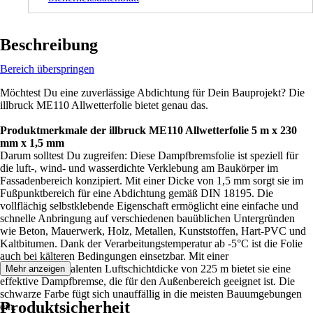
Beschreibung
Bereich überspringen
Möchtest Du eine zuverlässige Abdichtung für Dein Bauprojekt? Die
illbruck ME110 Allwetterfolie bietet genau das.
Produktmerkmale der illbruck ME110 Allwetterfolie 5 m x 230
mm x 1,5 mm
Darum solltest Du zugreifen: Diese Dampfbremsfolie ist speziell für
die luft-, wind- und wasserdichte Verklebung am Baukörper im
Fassadenbereich konzipiert. Mit einer Dicke von 1,5 mm sorgt sie im
Fußpunktbereich für eine Abdichtung gemäß DIN 18195. Die
vollflächig selbstklebende Eigenschaft ermöglicht eine einfache und
schnelle Anbringung auf verschiedenen bauüblichen Untergründen
wie Beton, Mauerwerk, Holz, Metallen, Kunststoffen, Hart-PVC und
Kaltbitumen. Dank der Verarbeitungstemperatur ab -5°C ist die Folie
auch bei kälteren Bedingungen einsetzbar. Mit einer
Diffusionsäquivalenten Luftschichtdicke von 225 m bietet sie eine
Mehr anzeigen
effektive Dampfbremse, die für den Außenbereich geeignet ist. Die
schwarze Farbe fügt sich unauffällig in die meisten Bauumgebungen
Produktsicherheit
ein.