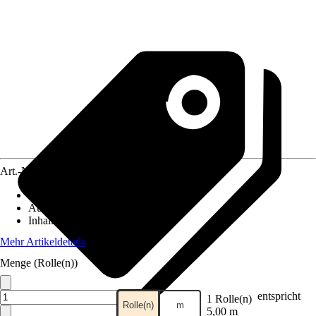
Art.-Nr.
5584917
Einsatzbereich
:
Dampfsperre
Ausführung
:
Dampfbremsfolie
Inhalt
:
1,15 m²
Mehr Artikeldetails
Menge (Rolle(n))
entspricht
1 Rolle(n)
Rolle(n)
m
5,00 m