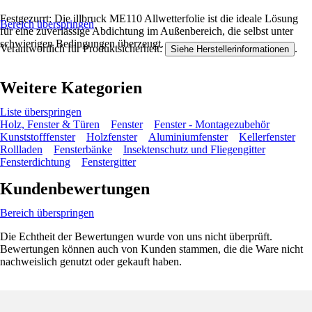
Festgezurrt: Die illbruck ME110 Allwetterfolie ist die ideale Lösung
Bereich überspringen
für eine zuverlässige Abdichtung im Außenbereich, die selbst unter
schwierigen Bedingungen überzeugt.
Verantwortlich für Produktsicherheit:
.
Siehe Herstellerinformationen
Weitere Kategorien
Liste überspringen
Holz, Fenster & Türen
Fenster
Fenster - Montagezubehör
Kunststofffenster
Holzfenster
Aluminiumfenster
Kellerfenster
Rollladen
Fensterbänke
Insektenschutz und Fliegengitter
Fensterdichtung
Fenstergitter
Kundenbewertungen
Bereich überspringen
Die Echtheit der Bewertungen wurde von uns nicht überprüft.
Bewertungen können auch von Kunden stammen, die die Ware nicht
nachweislich genutzt oder gekauft haben.