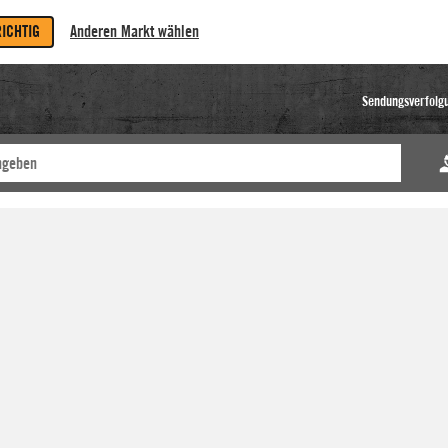
RICHTIG
Anderen Markt wählen
Sendungsverfolg