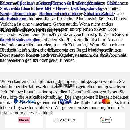
halbschattig sein. Auf einer Fläche von 1 m² finden bis zu 16 Pflanzen
Garten
Pflanzen
Gartenpflanzen & Freilandpflanzen
Stauden
Platz. Gleich nach der Blüte sollte das Veilchen zurückgeschnitten
Sommerstauden
Lavendel
Farne
Frühlingsstauden
werden. Eine schöne Pflanze für einen Steingarten, für Rabatte, aber
Steingartenstauden
Bodendecker Stauden
Schattenstauden
auch als Schnittblumenpflanze für kleine Blumensträuße. Das Hunds-
Herbststauden
Veilchen ist eine winterharte Gartenstaude. Wenn nicht anders
Kundenbewertungen
angegeben, dann werden die Stauden im typischen 9x9cm Topf
versendet.Wenn keine Pflanzengröße angegeben ist gilt: Wenn Sie vor
der Blütezeit bestellen, erhalten Sie Pflanzen, die frisch im Austrieb
Bereich überspringen
sind oder austreiben werden (je nach Zeitpunkt). Wenn Sie nach der
Die Echtheit der Bewertungen wurde von uns nicht überprüft.
Blütezeit kaufen, sind die Pflanzen in der Regel zurückgeschnitten,
Bewertungen können auch von Kunden stammen, die die Ware nicht
oder haben sich in die Erde zurückgezogen bzw. wurden als Zwiebel
nachweislich genutzt oder gekauft haben.
neu gesetzt.
Wir verkaufen Gartenpflanzen, die im Freiland gezogen werden. Sie
Zahlarten
sind immer der Jahreszeit entsprechend ausgetrieben und gewachsen.
Jede Pflanze braucht seine speziellen Lebendbedingungen Lesen Sie
dazu bitte die Artikelbeschreibung. Die angegebene Blütezeit bedeutet
nicht, das am ersten genannten Tag sich die Blüten öffnen und sich am
letzten Tag wieder schließen. Wir geben den Zeitraum an, in der die
Pflanze normalerweise blüht