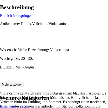
Beschreibung
Bereich überspringen
Artikelname: Hunds-Veilchen - Viola canina
Wissenschaftliche Bezeichnung: Viola canina
Wuchsgröße: 20 - 30cm
Blütezeit: Mai - August
Beschreibung:
Mehr anzeigen
Viola canina zeigt sich sehr großblütig in einem blau-lila Farbspiel. Es
Weitere Kategorien
ist sehr robust und wächst etwas höher als das Hornveilchen. Das
Veilchen blüht im Frühling und Sommer. Es benötigt einen trockenen,
lehmigen bis sandigen Gartenboden. Ihr Standort sollte sonnig bis
Liste überspringen