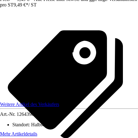
pro ST
9,49 €
*
/
ST
Weitere Artikel des Verkäufers
Art.-Nr.
12643987
Standort
:
Halbschatten
Mehr Artikeldetails