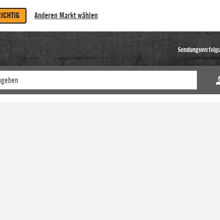
RICHTIG
Anderen Markt wählen
Sendungsverfolg