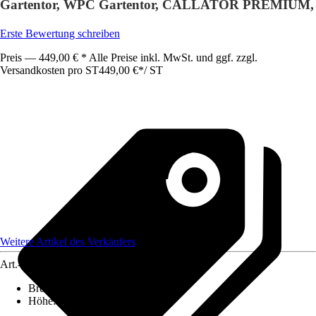
Gartentor, WPC Gartentor, CALLATOR PREMIUM,
Erste Bewertung schreiben
Preis — 449,00 € * Alle Preise inkl. MwSt. und ggf. zzgl.
Versandkosten pro ST
449,00 €
*
/
ST
Weitere Artikel des Verkäufers
Art.-Nr.
12578148
Breite
:
1 cm
Höhe
:
1 cm