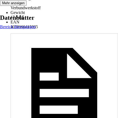
Material
Mehr anzeigen
Verbundwerkstoff
Gewicht
Datenblätter
17,5 kg
EAN
Bereich überspringen
4058166415035