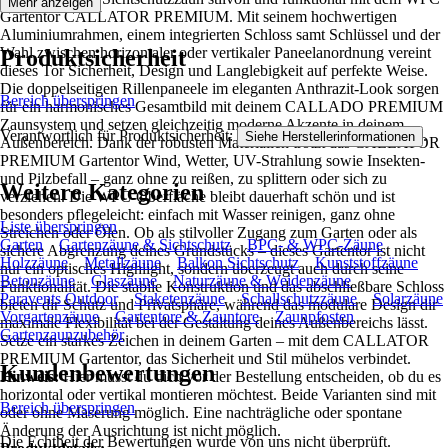
Mehr anzeigen
Gartentor CALLATOR PREMIUM. Mit seinem hochwertigen
Aluminiumrahmen, einem integrierten Schloss samt Schlüssel und der
Wahl zwischen horizontaler oder vertikaler Paneelanordnung vereint
Produktsicherheit
dieses Tor Sicherheit, Design und Langlebigkeit auf perfekte Weise.
Die doppelseitigen Rillenpaneele im eleganten Anthrazit-Look sorgen
Bereich überspringen
für ein harmonisches Gesamtbild mit deinem CALLADO PREMIUM
Zaunsystem und setzen gleichzeitig moderne Akzente in deinem
Verantwortlich für Produktsicherheit:
.
Siehe Herstellerinformationen
Außenbereich. Dank der robusten Materialien trotzt das CALLATOR
PREMIUM Gartentor Wind, Wetter, UV-Strahlung sowie Insekten-
und Pilzbefall – ganz ohne zu reißen, zu splittern oder sich zu
Weitere Kategorien
verziehen. Die WPC-Oberfläche bleibt dauerhaft schön und ist
besonders pflegeleicht: einfach mit Wasser reinigen, ganz ohne
Liste überspringen
Streichen oder Ölen. Ob als stilvoller Zugang zum Garten oder als
Garten
Gartenzäune & Sichtschutz
BPC- & WPC-Zäune
sichere Abgrenzung deines Grundstücks – dieses Gartentor ist nicht
Holzzäune
Metallzäune
Balkon Sichtschutz
Kunststoffzäune
nur ein optisches Highlight, sondern überzeugt auch durch seine
Betonzäune
Glaszäune
Naturzäune & Weidenzäune
Funktionalität. Die stabile Konstruktion und das abschließbare Schloss
Paravents Outdoor
Staketenzäune
Schallschutzzäune
Solarzäune
bieten dir Schutz und Privatsphäre, während das modulare Design dir
Vorgartenzäune
Gartentore & Zauntore
Zaunpfosten
maximale Flexibilität bei der Gestaltung deines Außenbereichs lässt.
Gartenzaunzubehör
Setze ein starkes Zeichen in deinem Garten – mit dem CALLATOR
PREMIUM Gartentor, das Sicherheit und Stil mühelos verbindet.
Kundenbewertungen
Hinweis:
Hier musst du dich vor der Bestellung entscheiden, ob du es
horizontal oder vertikal montieren möchtest. Beide Varianten sind mit
Bereich überspringen
oder ohne Maserung möglich. Eine nachträgliche oder spontane
Änderung der Ausrichtung ist nicht möglich.
Die Echtheit der Bewertungen wurde von uns nicht überprüft.