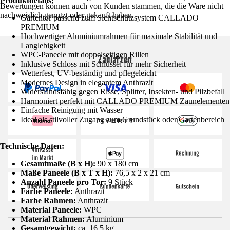
Produktdetails:
Bewertungen können auch von Kunden stammen, die die Ware nicht
nachweislich genutzt oder gekauft haben.
Gartentor passend zum Sichtschutzsystem CALLADO
PREMIUM
Hochwertiger Aluminiumrahmen für maximale Stabilität und
Langlebigkeit
WPC-Paneele mit doppelseitigen Rillen
Zahlarten
Inklusive Schloss mit Schlüssel für mehr Sicherheit
Wetterfest, UV-beständig und pflegeleicht
Modernes Design in elegantem Anthrazit
Widerstandsfähig gegen Risse, Splitter, Insekten- und Pilzbefall
Harmoniert perfekt mit CALLADO PREMIUM Zaunelementen
Einfache Reinigung mit Wasser
Ideal als stilvoller Zugang zum Grundstück oder Gartenbereich
Technische Daten:
Gesamtmaße (B x H):
90 x 180 cm
Maße Paneele (B x T x H):
76,5 x 2 x 21 cm
Anzahl Paneele pro Tor:
9 Stück
Farbe Paneele:
Anthrazit
Farbe Rahmen:
Anthrazit
Material Paneele:
WPC
Material Rahmen:
Aluminium
Gesamtgewicht:
ca. 16,5 kg