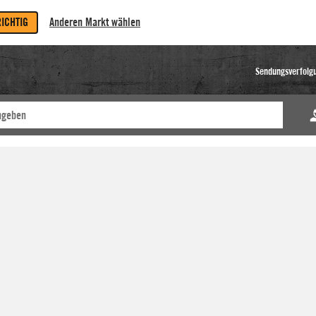
RICHTIG
Anderen Markt wählen
Sendungsverfolg