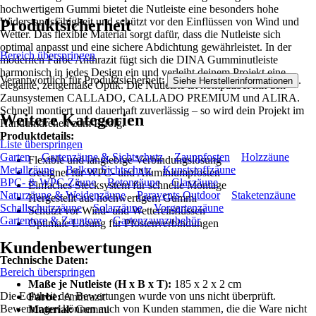
hochwertigem Gummi bietet die Nutleiste eine besonders hohe
Widerstandsfähigkeit und schützt vor den Einflüssen von Wind und
Produktsicherheit
Wetter. Das flexible Material sorgt dafür, dass die Nutleiste sich
optimal anpasst und eine sichere Abdichtung gewährleistet. In der
Bereich überspringen
modernen Farbe Anthrazit fügt sich die DINA Gumminutleiste
harmonisch in jedes Design ein und verleiht deinem Projekt eine
Verantwortlich für Produktsicherheit:
.
Siehe Herstellerinformationen
elegante, zeitgemäße Optik. Die Nutleiste ist kompatibel mit den
Zaunsystemen CALLADO, CALLADO PREMIUM und ALIRA.
Schnell montiert und dauerhaft zuverlässig – so wird dein Projekt im
Weitere Kategorien
Handumdrehen zum Erfolg.
Produktdetails:
Liste überspringen
Garten
Gartenzäune & Sichtschutz
Zaunpfosten
Holzzäune
Flexible und langlebige Verbindungslösung
Metallzäune
Balkon Sichtschutz
Kunststoffzäune
Geeignet für WPC- und Aluminiumpfosten
BPC- & WPC-Zäune
Betonzäune
Glaszäune
Einfaches Stecksystem für schnelle Montage
Naturzäune & Weidenzäune
Paravents Outdoor
Staketenzäune
Hergestellt aus hochwertigem Gummi
Schallschutzzäune
Solarzäune
Vorgartenzäune
Schützt vor Wind- und Wettereinflüssen
Gartentore & Zauntore
Gartenzaunzubehör
Optimale Lösung für Pfostenverbindungen
Kundenbewertungen
Technische Daten:
Bereich überspringen
Maße je Nutleiste (H x B x T):
185 x 2 x 2 cm
Die Echtheit der Bewertungen wurde von uns nicht überprüft.
Farbe:
Anthrazit
Bewertungen können auch von Kunden stammen, die die Ware nicht
Material:
Gummi