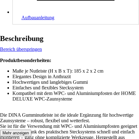
Aufbauanleitung
Beschreibung
Bereich überspringen
Produktbesonderheiten:
Maße je Nutleiste (H x B x T): 185 x 2 x 2 cm
Elegantes Design in Anthrazit
Hochwertiges und langlebiges Gummi
Einfaches und flexibles Stecksystem
Kompatibel mit dem WPC- und Aluminiumpfosten der HOME
DELUXE WPC-Zaunsysteme
Die DINA Gumminutleiste ist die ideale Ergänzung für hochwertige
Zaunsysteme – robust, flexibel und wetterfest.
Sie ist für die Verwendung mit WPC- und Aluminiumpfosten geeignet
und lässt sich dank des praktischen Stecksystems schnell und einfach
Mehr anzeigen
montieren – ganz ohne komplizierte Werkzeuge. Hergestellt aus