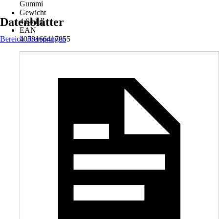
Gummi
Gewicht
Datenblätter
4,64 kg
EAN
Bereich überspringen
4058166417855