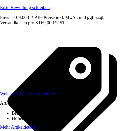
Erste Bewertung schreiben
Preis — 69,00 € * Alle Preise inkl. MwSt. und ggf. zzgl.
Versandkosten pro ST
69,00 €
*
/
ST
Weitere Artikel des Verkäufers
Art.-Nr.
12578145
Breite
:
2 cm
Höhe
:
185 cm
Mehr Artikeldetails