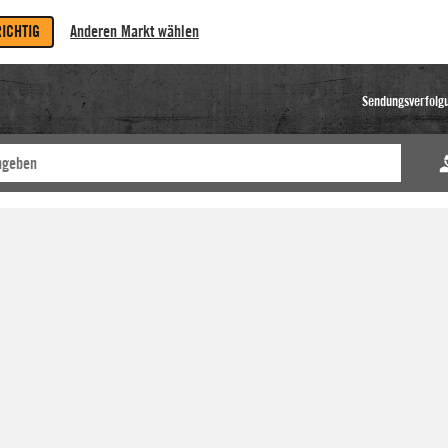
RICHTIG
Anderen Markt wählen
Sendungsverfolg