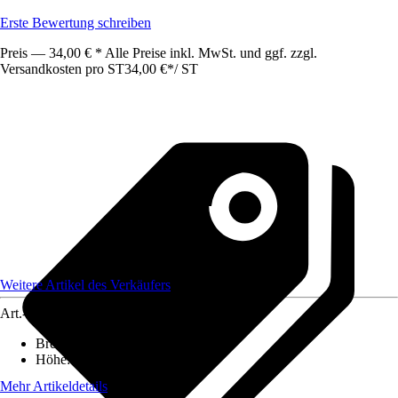
Erste Bewertung schreiben
Preis — 34,00 € * Alle Preise inkl. MwSt. und ggf. zzgl.
Versandkosten pro ST
34,00 €
*
/
ST
Weitere Artikel des Verkäufers
Art.-Nr.
12578151
Breite
:
2 cm
Höhe
:
185 cm
Mehr Artikeldetails