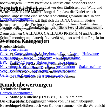
hochwertigem Gummi bietet die Nutleiste eine besonders hohe
Widerstandsfähigkeit und schützt vor den Einflüssen von Wind und
Produktsicherheit
Wetter. Das flexible Material sorgt dafür, dass die Nutleiste sich
optimal anpasst und eine sichere Abdichtung gewährleistet. In der
Bereich überspringen
modernen Farbe Anthrazit fügt sich die DINA Gumminutleiste
harmonisch in jedes Design ein und verleiht deinem Projekt eine
Verantwortlich für Produktsicherheit:
.
Siehe Herstellerinformationen
elegante, zeitgemäße Optik. Die Nutleiste ist kompatibel mit den
Zaunsystemen CALLADO, CALLADO PREMIUM und ALIRA.
Schnell montiert und dauerhaft zuverlässig – so wird dein Projekt im
Weitere Kategorien
Handumdrehen zum Erfolg.
Produktdetails:
Liste überspringen
Garten
Gartenzäune & Sichtschutz
Zaunpfosten
Holzzäune
Flexible und langlebige Verbindungslösung
Metallzäune
Balkon Sichtschutz
Kunststoffzäune
Geeignet für WPC- und Aluminiumpfosten
BPC- & WPC-Zäune
Betonzäune
Glaszäune
Einfaches Stecksystem für schnelle Montage
Naturzäune & Weidenzäune
Paravents Outdoor
Staketenzäune
Hergestellt aus hochwertigem Gummi
Schallschutzzäune
Solarzäune
Vorgartenzäune
Schützt vor Wind- und Wettereinflüssen
Gartentore & Zauntore
Gartenzaunzubehör
Optimale Lösung für Pfostenverbindungen
Kundenbewertungen
Technische Daten:
Bereich überspringen
Maße je Nutleiste (H x B x T):
185 x 2 x 2 cm
Die Echtheit der Bewertungen wurde von uns nicht überprüft.
Farbe:
Anthrazit
Bewertungen können auch von Kunden stammen, die die Ware nicht
Material:
Gummi