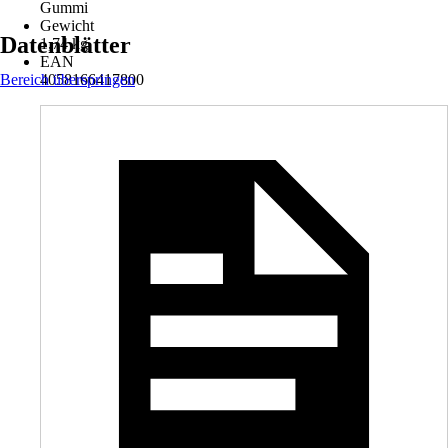
Gummi
Gewicht
Datenblätter
1,74 kg
EAN
Bereich überspringen
4058166417800