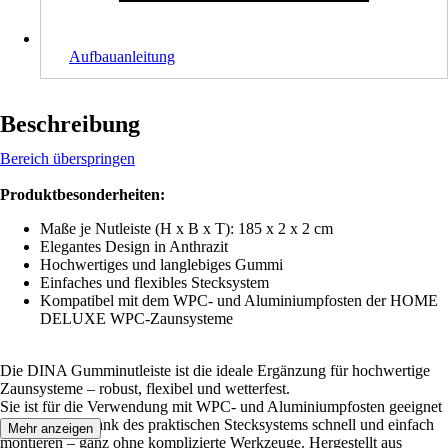
Aufbauanleitung
Beschreibung
Bereich überspringen
Produktbesonderheiten:
Maße je Nutleiste (H x B x T): 185 x 2 x 2 cm
Elegantes Design in Anthrazit
Hochwertiges und langlebiges Gummi
Einfaches und flexibles Stecksystem
Kompatibel mit dem WPC- und Aluminiumpfosten der HOME
DELUXE WPC-Zaunsysteme
Die DINA Gumminutleiste ist die ideale Ergänzung für hochwertige
Zaunsysteme – robust, flexibel und wetterfest.
Sie ist für die Verwendung mit WPC- und Aluminiumpfosten geeignet
und lässt sich dank des praktischen Stecksystems schnell und einfach
Mehr anzeigen
montieren – ganz ohne komplizierte Werkzeuge. Hergestellt aus