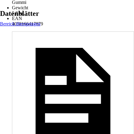
Gummi
Gewicht
Datenblätter
5,8 kg
EAN
Bereich überspringen
4058166417879