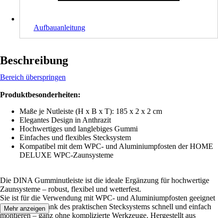
Aufbauanleitung
Beschreibung
Bereich überspringen
Produktbesonderheiten:
Maße je Nutleiste (H x B x T): 185 x 2 x 2 cm
Elegantes Design in Anthrazit
Hochwertiges und langlebiges Gummi
Einfaches und flexibles Stecksystem
Kompatibel mit dem WPC- und Aluminiumpfosten der HOME
DELUXE WPC-Zaunsysteme
Die DINA Gumminutleiste ist die ideale Ergänzung für hochwertige
Zaunsysteme – robust, flexibel und wetterfest.
Sie ist für die Verwendung mit WPC- und Aluminiumpfosten geeignet
und lässt sich dank des praktischen Stecksystems schnell und einfach
Mehr anzeigen
montieren – ganz ohne komplizierte Werkzeuge. Hergestellt aus