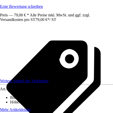
Erste Bewertung schreiben
Preis — 79,00 € * Alle Preise inkl. MwSt. und ggf. zzgl.
Versandkosten pro ST
79,00 €
*
/
ST
Weitere Artikel des Verkäufers
Art.-Nr.
12578175
Breite
:
2 cm
Höhe
:
185 cm
Mehr Artikeldetails