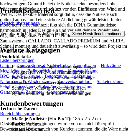
hochwertigem Gummi bietet die Nutleiste eine besonders hohe
Widerstandsfähigkeit und schützt vor den Einflüssen von Wind und
Produktsicherheit
Wetter. Das flexible Material sorgt dafür, dass die Nutleiste sich
optimal anpasst und eine sichere Abdichtung gewährleistet. In der
Bereich überspringen
modernen Farbe Anthrazit fügt sich die DINA Gumminutleiste
harmonisch in jedes Design ein und verleiht deinem Projekt eine
Verantwortlich für Produktsicherheit:
.
Siehe Herstellerinformationen
elegante, zeitgemäße Optik. Die Nutleiste ist kompatibel mit den
Zaunsystemen CALLADO, CALLADO PREMIUM und ALIRA.
Schnell montiert und dauerhaft zuverlässig – so wird dein Projekt im
Weitere Kategorien
Handumdrehen zum Erfolg.
Produktdetails:
Liste überspringen
Garten
Gartenzäune & Sichtschutz
Zaunpfosten
Holzzäune
Flexible und langlebige Verbindungslösung
Metallzäune
Balkon Sichtschutz
Kunststoffzäune
Geeignet für WPC- und Aluminiumpfosten
BPC- & WPC-Zäune
Betonzäune
Glaszäune
Einfaches Stecksystem für schnelle Montage
Naturzäune & Weidenzäune
Paravents Outdoor
Staketenzäune
Hergestellt aus hochwertigem Gummi
Schallschutzzäune
Solarzäune
Vorgartenzäune
Schützt vor Wind- und Wettereinflüssen
Gartentore & Zauntore
Gartenzaunzubehör
Optimale Lösung für Pfostenverbindungen
Kundenbewertungen
Technische Daten:
Bereich überspringen
Maße je Nutleiste (H x B x T):
185 x 2 x 2 cm
Die Echtheit der Bewertungen wurde von uns nicht überprüft.
Farbe:
Anthrazit
Bewertungen können auch von Kunden stammen, die die Ware nicht
Material:
Gummi