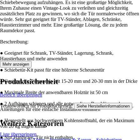
Schiebebewegung aufzuhängen. Es ist eine großartige Möglichkeit,
Ihrem Zuhause einen Vintage-Look zu verleihen und gleichzeitig
zusätzlichen Platz zu gewinnen, wo sich die Tür normalerweise öffnen
würde. Sehr gut geeignet für TV-Ständer, Ablagen, Schränke,
Haustierzimmer und mehr. Eine großartige Lösung, die zu jedem
Raumdekor passt.
Beschreibung:
● Geeignet für Schrank, TV-Ständer, Lagerung, Schrank,
Haustierhaus und mehr anwenden
Mehr anzeigen
● Schiebetür-Kit passt für eine hölzerne Scheunentür
Produktsicherheit
● Geeignet für Türpaneele mit 15-20 mm und 20-30 mm in der Dicke
● Maximale Breite der anwendbaren Holztür ist 50 cm
Bereich überspringen
● 2 Aufhänge schienen und alle notwendigen Beschläge und
Verantwortlich für Produktsicherheit:
.
Siehe Herstellerinformationen
Anleitungen für eine einfache Installation enthalten
● Hergestellt aus hochwertigem Kohlenstoffstahl, der ein Maximum
Weitere Kategorien
von 20 kg tragen kann
Liste überspringen
● Nur Hardware, Tür nicht enthalten
Holz, Fenster & Türen
Innentüren & Zargen
Schiebetüren