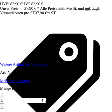
UVP: 82,90 €
UVP
82,90 €
Unser Preis — 37,90 € * Alle Preise inkl. MwSt. und ggf. zzgl.
Versandkosten pro ST
37,90 €
*
/
ST
Weitere Artikel des Verkäufers
Art.-Nr.
12216597
Mehr Artikeldetails
Menge (ST)
1 ST