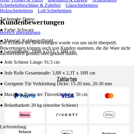
Schiebetürbeschläge & Zubehör
Glasschiebetüren
Holzschiebetüren
Loft Schiebetüren
Technische Daten:
Kundenbewertungen
● Farbe: Schwarz
Bereich überspringen
● Material: Kohlenstoffstahl
Die Echtheit der Bewertungen wurde von uns nicht überprüft.
Bewertungen können auch von Kunden stammen, die die Ware nicht
● Gesamtmaße: 200B x 0,6T x 18H cm
nachweislich genutzt oder gekauft haben.
● Jede Schiene Länge: 91,5 cm
● Jede Rolle Gesamtmaße: 3,8B x 2,3T x 18H cm
Zahlarten
● Geeignete Tür Verkleidung Dicke: 15-20 mm, 20-30 mm
● Maximale Breite der Türverkleidung: 50 cm
● Belastbarkeit: 20 kg (einzelne Schiene)
Lieferumfang: