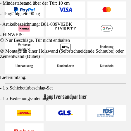
- Mindestabstand über der Tür: 10 cm
- Tragfähigkeit: 90 kg
- Artikelbezeichnung: B81-039V02BK
- HINWEIS:
① Nur Beschläge, Tür nicht enthalten
② Montage an einer Holzwand (Selbstschneidende Schraube) oder
Zementwand (Dübel)
Lieferumfang:
- 1 x Schiebetürbeschlag-Set
Hauptversandpartner
- 1 x Bedienungsanleitung