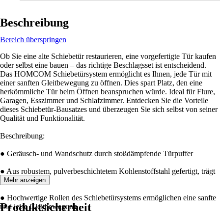
Beschreibung
Bereich überspringen
Ob Sie eine alte Schiebetür restaurieren, eine vorgefertigte Tür kaufen
oder selbst eine bauen – das richtige Beschlagsset ist entscheidend.
Das HOMCOM Schiebetürsystem ermöglicht es Ihnen, jede Tür mit
einer sanften Gleitbewegung zu öffnen. Dies spart Platz, den eine
herkömmliche Tür beim Öffnen beanspruchen würde. Ideal für Flure,
Garagen, Esszimmer und Schlafzimmer. Entdecken Sie die Vorteile
dieses Schiebetür-Bausatzes und überzeugen Sie sich selbst von seiner
Qualität und Funktionalität.
Beschreibung:
● Geräusch- und Wandschutz durch stoßdämpfende Türpuffer
● Aus robustem, pulverbeschichtetem Kohlenstoffstahl gefertigt, trägt
bis zu 90 kg
Mehr anzeigen
● Hochwertige Rollen des Schiebetürsystems ermöglichen eine sanfte
Produktsicherheit
und leise Gleitbewegung