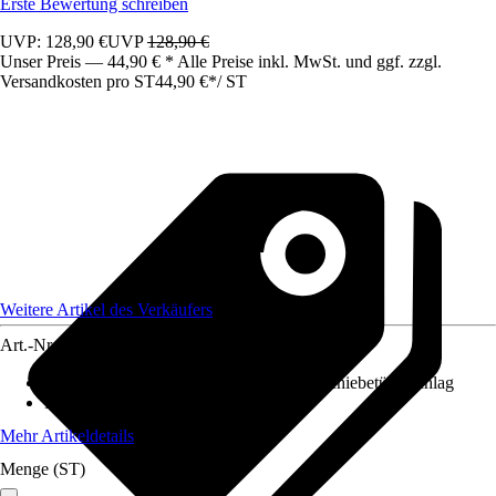
Erste Bewertung schreiben
UVP: 128,90 €
UVP
128,90 €
Unser Preis — 44,90 € * Alle Preise inkl. MwSt. und ggf. zzgl.
Versandkosten pro ST
44,90 €
*
/
ST
Weitere Artikel des Verkäufers
Art.-Nr.
12216592
Anwendungsbereich
:
Glastürbeschlag, Schiebetürbeschlag
Materialspezifizierung
:
Stahl
Mehr Artikeldetails
Menge (ST)