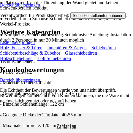
● Platzsparend, da die Tür entlang der Wand gleitet und keinen
Bereich überspringen
Schwenkbereich benötigt
Verantwortlich für Produktsicherheit:
.
Siehe Herstellerinformationen
● Verleiht Ihrem Zuhause Schönheit und modernen Stil, ideal für
Werkel-Projekte
Weitere Kategorien
● Komplettes Schiebetürbeschlag-Set inklusive Anleitung: Installation
durch 2 Personen in nur 30 Minuten möglich
Liste überspringen
Holz, Fenster & Türen
Innentüren & Zargen
Schiebetüren
Schiebetürbeschläge & Zubehör
Glasschiebetüren
Holzschiebetüren
Loft Schiebetüren
Technische Daten:
Kundenbewertungen
- Farbe: Schwarz
Bereich überspringen
- Material: Kohlenstoffstahl
Die Echtheit der Bewertungen wurde von uns nicht überprüft.
- Gesamtabmessung: 244B x 0,5T x 4H cm
Bewertungen können auch von Kunden stammen, die die Ware nicht
nachweislich genutzt oder gekauft haben.
- Einzelne Schienenlänge: 122 cm
- Geeignete Dicke der Türplatte: 40-55 mm
Zahlarten
- Maximale Türbreite: 120 cm