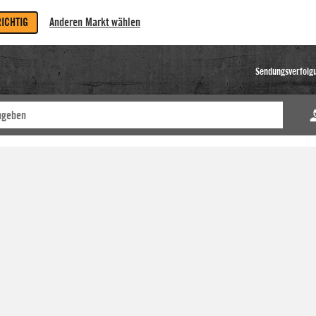
RICHTIG
Anderen Markt wählen
Sendungsverfolg