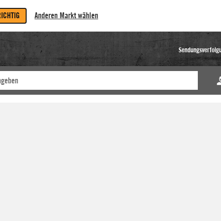
RICHTIG
Anderen Markt wählen
Sendungsverfolg