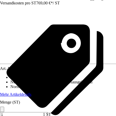
Versandkosten pro ST
769,00 €
*
/
ST
Art.-Nr.
10401843
Altersempfehlung
:
Ab 3 Jahren
Nutzung
:
Gartenspielgeräte für den Hausgebrauch
Norm / Prüfzeichen
:
EN71
Mehr Artikeldetails
Menge (ST)
1 ST