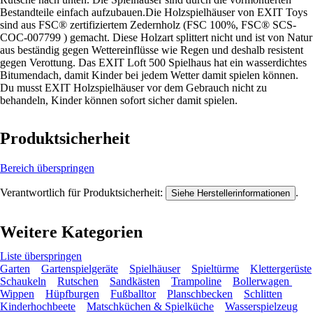
Bestandteile einfach aufzubauen.Die Holzspielhäuser von EXIT Toys
sind aus FSC® zertifiziertem Zedernholz (FSC 100%, FSC® SCS-
COC-007799 ) gemacht. Diese Holzart splittert nicht und ist von Natur
aus beständig gegen Wettereinflüsse wie Regen und deshalb resistent
gegen Verottung. Das EXIT Loft 500 Spielhaus hat ein wasserdichtes
Bitumendach, damit Kinder bei jedem Wetter damit spielen können.
Du musst EXIT Holzspielhäuser vor dem Gebrauch nicht zu
behandeln, Kinder können sofort sicher damit spielen.
Produktsicherheit
Bereich überspringen
Verantwortlich für Produktsicherheit:
.
Siehe Herstellerinformationen
Weitere Kategorien
Liste überspringen
Garten
Gartenspielgeräte
Spielhäuser
Spieltürme
Klettergerüste
Schaukeln
Rutschen
Sandkästen
Trampoline
Bollerwagen
Wippen
Hüpfburgen
Fußballtor
Planschbecken
Schlitten
Kinderhochbeete
Matschküchen & Spielküche
Wasserspielzeug