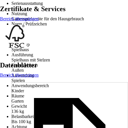
Serienausstattung
Zertifikate & Services
-
Nutzung
Bereich überspringen
Gartenspielgeräte für den Hausgebrauch
Norm / Prüfzeichen
EN71
Serie
Loft
Artikeltyp
Spielhaus
Ausführung
Spielhaus mit Stelzen
Datenblätter
Einsatzbereich
Außen
Bereich überspringen
Anwendung
Spielen
Anwendungsbereich
Kinder
Räume
Garten
Gewicht
136 kg
Belastbarkeit
Bis 100 kg
Achtung