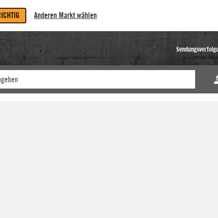
RICHTIG
Anderen Markt wählen
Sendungsverfolg