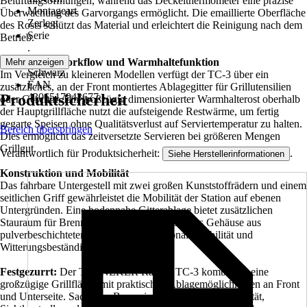
Belüftungsöffnungen, während das Deckelthermometer eine präzise
Montageart
Überwachung des Garvorgangs ermöglicht. Die emaillierte Oberfläche
Zerlegt
des Rosts schützt das Material und erleichtert die Reinigung nach dem
Serie
Betrieb.
.
Farbton
Erweiterter Workflow und Warmhaltefunktion
Mehr anzeigen
Schwarz
Im Vergleich zu kleineren Modellen verfügt der TC-3 über ein
EAN
zusätzliches, an der Front montiertes Ablagegitter für Grillutensilien
Produktsicherheit
4306517943677
oder Geschirr. Ein großzügig dimensionierter Warmhalterost oberhalb
der Hauptgrillfläche nutzt die aufsteigende Restwärme, um fertig
gegarte Speisen ohne Qualitätsverlust auf Serviertemperatur zu halten.
Bereich überspringen
Dies ermöglicht das zeitversetzte Servieren bei größeren Mengen
Grillgut.
Verantwortlich für Produktsicherheit:
.
Siehe Herstellerinformationen
Konstruktion und Mobilität
Das fahrbare Untergestell mit zwei großen Kunststoffrädern und einem
seitlichen Griff gewährleistet die Mobilität der Station auf ebenen
Untergründen. Eine bodennahe Gitterablage bietet zusätzlichen
Stauraum für Brennmaterial oder Zubehör. Das Gehäuse aus
pulverbeschichtetem Stahl ist auf funktionale Stabilität und
Witterungsbeständigkeit ausgelegt.
Festgezurrt:
Der TENNEKER Ranger TC-3 kombiniert eine
großzügige Grillfläche mit praktischen Ablagemöglichkeiten an Front
und Unterseite. Sachliche Bauweise mit Fokus auf Kapazität,