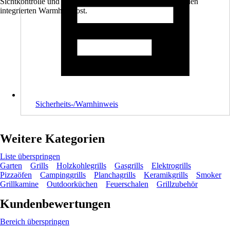
Sichtkontrolle und einen organisierten Grillprozess durch den
integrierten Warmhalterost.
Sicherheits-/Warnhinweis
Weitere Kategorien
Liste überspringen
Garten
Grills
Holzkohlegrills
Gasgrills
Elektrogrills
Pizzaöfen
Campinggrills
Planchagrills
Keramikgrills
Smoker
Grillkamine
Outdoorküchen
Feuerschalen
Grillzubehör
Kundenbewertungen
Bereich überspringen