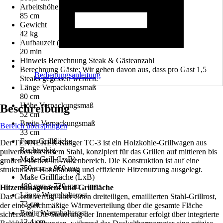
Arbeitshöhe
85 cm
Gewicht
42 kg
Aufbauzeit (mit 2 Personen) ca.
20 min
Hinweis Berechnung Steak & Gästeanzahl
Berechnung Gäste: Wir gehen davon aus, dass pro Gast 1,5
Bedienungsanleitung
Steaks gegessen werden.
Länge Verpackungsmaß
80 cm
Höhe Verpackungsmaß
Beschreibung
52 cm
Breite Verpackungsmaß
Bereich überspringen
33 cm
Form Grillfläche
Der TENNEKER Ranger TC-3 ist ein Holzkohle-Grillwagen aus
Rechteckig
pulverbeschichtetem Stahl, konzipiert für das Grillen auf mittleren bis
Maße Grill (LxB)
großen Flächen im Außenbereich. Die Konstruktion ist auf eine
750 mm x 960 mm
strukturierte Handhabung und effiziente Hitzenutzung ausgelegt.
Maße Grillfläche (LxB)
480 mm x 720 mm
Hitzemanagement und Grillfläche
Länge Warmhalterost
Das Gerät verfügt über einen dreiteiligen, emaillierten Stahl-Grillrost,
72 cm
der eine gleichmäßige Wärmeverteilung über die gesamte Fläche
Breite Warmhalterost
sicherstellt. Die Steuerung der Innentemperatur erfolgt über integrierte
12,4 cm