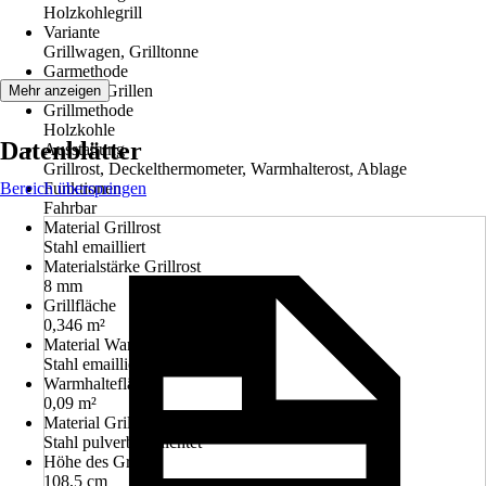
Holzkohlegrill
Variante
Grillwagen, Grilltonne
Garmethode
Direktes Grillen
Mehr anzeigen
Grillmethode
Holzkohle
Datenblätter
Ausstattung
Grillrost, Deckelthermometer, Warmhalterost, Ablage
Bereich überspringen
Funktionen
Fahrbar
Material Grillrost
Stahl emailliert
Materialstärke Grillrost
8 mm
Grillfläche
0,346 m²
Material Warmhalterost
Stahl emailliert
Warmhaltefläche
0,09 m²
Material Grill
Stahl pulverbeschichtet
Höhe des Grills
108,5 cm