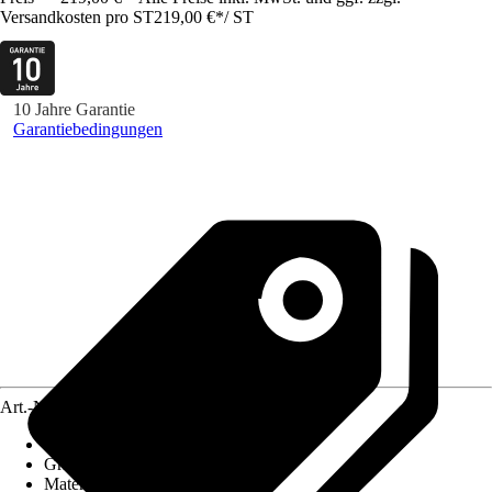
Versandkosten pro ST
219,00 €
*
/
ST
10 Jahre Garantie
Garantiebedingungen
Art.-Nr.
10617017
Material Grill
:
Stahl pulverbeschichtet
Grillmethode
:
Holzkohle
Material Grillrost
:
Stahl emailliert