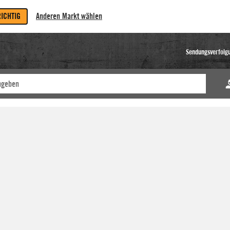
RICHTIG
Anderen Markt wählen
Sendungsverfolg