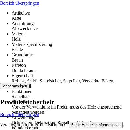
Bereich überspringen
Artikeltyp
Kiste
Ausführung
Allzweckkiste
Material
Holz
Materialspezifizierung
Fichte
Grundfarbe
Braun
Farbton
Dunkelbraun
Eigenschaft
Robust, Stabil, Standsicher, Stapelbar, Verstärkte Ecken,
Formstabil
Mehr anzeigen
Funktionen
Stapelbar
Produktsicherheit
Hinweis
Vor der Verwendung im Freien muss das Holz entsprechend
behandelt werden!
Bereich überspringen
Anwendung
Dekorieren, Dekoration, Regalbau, Schrankbau,
Verantwortlich für Produktsicherheit:
.
Siehe Herstellerinformationen
Wanddekoration