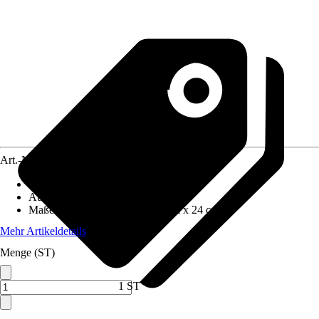
Art.-Nr.
10430305
Artikeltyp
:
Kiste
Ausführung
:
Allzweckkiste
Maße (BxHxT)
:
46 cm x 30.5 cm x 24 cm
Mehr Artikeldetails
Menge (ST)
1 ST