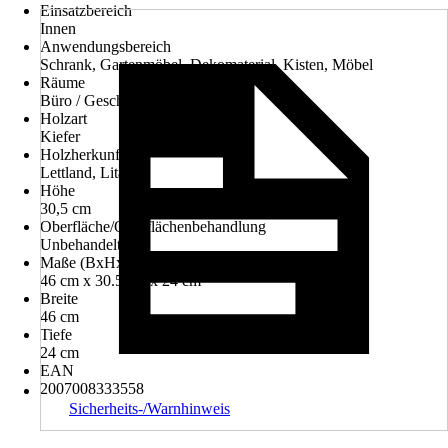
Einsatzbereich
Innen
Anwendungsbereich
Schrank, Gartenmöbel, Dekomaterial, Kisten, Möbel
Räume
Büro / Geschäftsraum
Holzart
Kiefer
Holzherkunft
Lettland, Litauen
Höhe
30,5 cm
Oberfläche/Oberflächenbehandlung
Unbehandelt
Maße (BxHxT)
46 cm x 30.5 cm x 24 cm
Breite
46 cm
Tiefe
24 cm
EAN
2007008333558
Sicherheits-/Warnhinweis