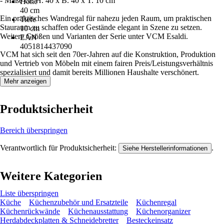
- Maße ca. H. 40 x B. 40 x T. 10 cm
Höhe
40 cm
Ein praktisches Wandregal für nahezu jeden Raum, um praktischen
Tiefe
Stauraum zu schaffen oder Gestände elegant in Szene zu setzen.
10 cm
Weitere Größen und Varianten der Serie unter VCM Esaldi.
EAN
4051814437090
VCM hat sich seit den 70er-Jahren auf die Konstruktion, Produktion
und Vertrieb von Möbeln mit einem fairen Preis/Leistungsverhältnis
spezialisiert und damit bereits Millionen Haushalte verschönert.
Mehr anzeigen
Produktsicherheit
Bereich überspringen
Verantwortlich für Produktsicherheit:
.
Siehe Herstellerinformationen
Weitere Kategorien
Liste überspringen
Küche
Küchenzubehör und Ersatzteile
Küchenregal
Küchenrückwände
Küchenausstattung
Küchenorganizer
Herdabdeckplatten & Schneidebretter
Besteckeinsatz