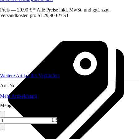
Preis — 29,90 € * Alle Preise inkl. MwSt. und ggf. zzgl.
Versandkosten pro ST
29,90 €
*
/
ST
Weitere Artikel des Verkäufers
Art.-Nr.
12086726
Mehr Artikeldetails
Menge (ST)
1 ST