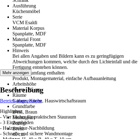
Schrank
Ausführung
Küchenmöbel
Serie
VCM Esaldi
Material Korpus
Spanplatte, MDF
Material Front
Spanplatte, MDF
Hinweis
Bei allen Angaben und Bildern kann es zu geringfügigen
Abweichungen kommen, welche durch den Lichteinfall und die
Fertigung entstehen können.
Im Lieferumfang enthalten
Mehr anzeigen
Produkt, Montagematerial, einfache Aufbauanleitung
Arbeitshöhe
Beschreibung
85 cm - 85 cm
Räume
Bereich überspringen
Garage, Küche, Hauswirtschaftsraum
Grundfarbe
Highlights:
Weiß, Braun
- Vier Fächer für praktischen Stauraum
Montageart
- 3 Einlegeböden
Zerlegt
- Holzstruktur-Nachbildung
Breite
- Schnelle und sichere Wandmontage
40 cm