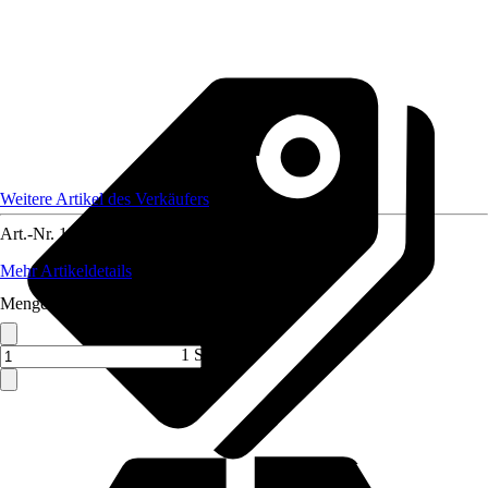
Weitere Artikel des Verkäufers
Art.-Nr.
12086665
Mehr Artikeldetails
Menge (ST)
1 ST