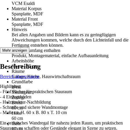
VCM Esaldi
Material Korpus
Spanplatte, MDF
Material Front
Spanplatte, MDF
Hinweis
Bei allen Angaben und Bildern kann es zu geringfügigen
Abweichungen kommen, welche durch den Lichteinfall und die
Fertigung entstehen können.
Im Lieferumfang enthalten
Mehr anzeigen
Produkt, Montagematerial, einfache Aufbauanleitung
Arbeitshöhe
Beschreibung
85 cm - 85 cm
Räume
Bereich überspringen
Garage, Küche, Hauswirtschaftsraum
Grundfarbe
Highlights:
Weiß
- Fünf Fächer für praktischen Stauraum
Montageart
- 4 Einlegeböden
Zerlegt
- Holzstruktur-Nachbildung
Breite
- Schnelle und sichere Wandmontage
80 cm
- Maße ca. H. 60 x B. 80 x T. 10 cm
Höhe
60 cm
Ein praktisches Wandregal für nahezu jeden Raum, um praktischen
Tiefe
Stauraum zu schaffen oder Gestände elegant in Szene zu setzen.
10 cm