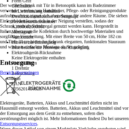
Form Griff
Der weiße Schrank mit Tür in Betonoptik kann im Badezimmer
Griffmulde
verwendet werden, um Handtücher, Pflege- oder Reinigungsprodukte
Im Lieferumfang enthalten
aufzubewahren, eignet sich aber ebenso für andere Räume. Die sieben
Duschkabinenabzieher mit Saugnapf
Einlegeböden lassen sich in der Neigung verstellen, sodass der
Herstellerartikelnummer
Schrank auch als Schuhregal genutzt werden kann. Hergestellt in
A2090602000061
Italien, überzeugt die Kollektion durch hochwertige Materialien und
Montageart
sorgfältige Verarbeitung. Mit einer Breite von 50 cm, Höhe 182 cm
Vormontiert
und Tiefe 30 cm bietet der Schrank eleganten, funktionalen Stauraum
Hinweis zur Entsorgung
und wird zur einfachen Montage als Set geliefert.
Bitte beachte die Hinweise zur Entsorgung
Elektroaltgerät-Rücknahme
Keine Elektrogeräte enthalten
Entsorgung
Anzahl Türen
1 Drehtür
Bereich überspringen
Beleuchtung
Nein
EAN
8056201404019
Elektrogeräte, Batterien, Akkus und Leuchtmittel dürfen nicht im
Hausmüll entsorgt werden. Batterien, Akkus und Leuchtmittel sind vor
der Entsorgung aus dem Gerät zu entnehmen, sofern dies
zerstörungsfrei möglich ist. Mehr Informationen findest Du bei unseren
Entsorgungsservices
.
Wenn dieser Artikel von einem Marktplatz-Verkäufer angeboten wird,