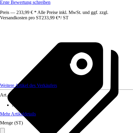
Erste Bewertung schreiben
Preis — 233,99 € * Alle Preise inkl. MwSt. und ggf. zzgl.
Versandkosten pro ST
233,99 €
*
/
ST
Weitere Artikel des Verkäufers
Art.-Nr.
12578443
Maße (BxHxT)
:
50 x30 x182
Mehr Artikeldetails
Menge (ST)