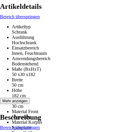
Artikeldetails
Bereich überspringen
Artikeltyp
Schrank
Ausführung
Hochschrank
Einsatzbereich
Innen, Feuchtraum
Anwendungsbereich
Bodenstehend
Maße (BxHxT)
50 x30 x182
Breite
50 cm
Höhe
182 cm
Tiefe
Mehr anzeigen
30 cm
Material Front
Beschreibung
Spanplatte
Material Korpus
Bereich überspringen
Spanplatte