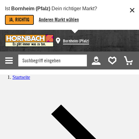
Ist
Bornheim (Pfalz)
Dein richtiger Markt?
JA, RICHTIG
Anderen Markt wählen
Bornheim (Pfalz)
Startseite