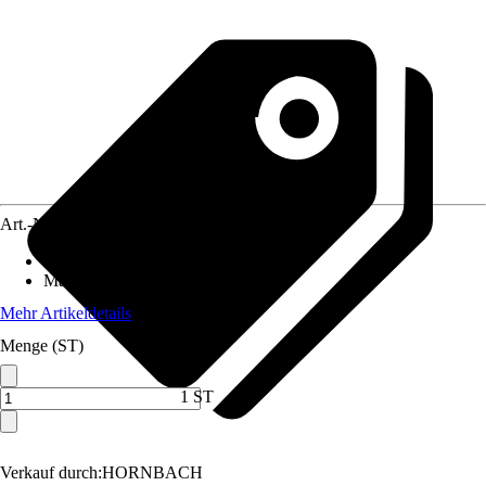
Art.-Nr.
3888603
Artikeltyp
:
Hinweisschild
Material
:
Kunststoff
Mehr Artikeldetails
Menge (ST)
1 ST
Verkauf durch:
HORNBACH