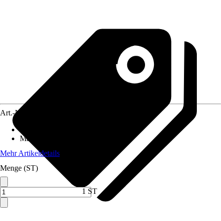
Art.-Nr.
3888605
Artikeltyp
:
Hinweisschild
Material
:
Kunststoff
Mehr Artikeldetails
Menge (ST)
1 ST