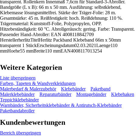
transparent. Rollenkern Innenmaß 7,6cm für Standard-3-Abroller.
Bandgröße (L x B): 66 m x 50 mm. Ausführung: selbstklebend,
Klebemasse lösungsmittelfrei. Stärke der Träger-Folie: 28 m.
Gesamtstärke: 45 m. Reißfestigkeit: hoch. Reißdehnung: 110 %.
Trägermaterial: Kunststoff-Folie, Polypropylen, OPP.
Hitzebeständigkeit: 60 °C. Abrollgeräusch: gering. Farbe: Transparent.
Passender Hand-Abroller: EAN 4008118842709
HerstellerherlitzTitelHerlitz Packband Klebeband 66m x 50mm
transparent 1 StückErscheinungsdatum02.03.2021Laenge110
mmHoehe55 mmBreite110 mmEAN4008117013254
Weitere Kategorien
Liste überspringen
Farben, Tapeten & Wandverkleidungen
Malerbedarf & Malerzubehör
Klebebänder
Paketband
Malerklebebänder
Reparaturbänder
Montagebänder
Klebehaken
Teppichklebebänder
Warnbänder, Sicherheitsklebebänder & Antirutsch-Klebebänder
Paketbandabroller
Kundenbewertungen
Bereich überspringen