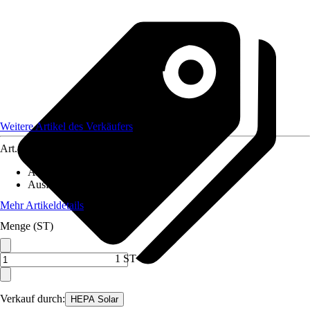
Weitere Artikel des Verkäufers
Art.-Nr.
12591669
Artikeltyp
:
Energiespeicher
Ausführung
:
Powerstation
Mehr Artikeldetails
Menge (ST)
1 ST
Verkauf durch:
HEPA Solar