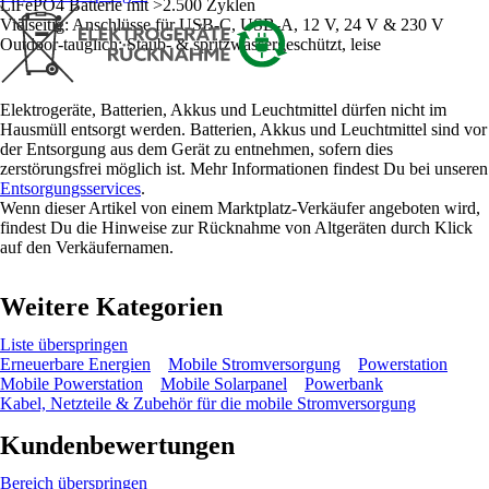
LiFePO4 Batterie mit >2.500 Zyklen
Vielseitig: Anschlüsse für USB-C, USB-A, 12 V, 24 V & 230 V
Outdoor-tauglich: Staub- & spritzwassergeschützt, leise
Elektrogeräte, Batterien, Akkus und Leuchtmittel dürfen nicht im
Hausmüll entsorgt werden. Batterien, Akkus und Leuchtmittel sind vor
der Entsorgung aus dem Gerät zu entnehmen, sofern dies
zerstörungsfrei möglich ist. Mehr Informationen findest Du bei unseren
Entsorgungsservices
.
Wenn dieser Artikel von einem Marktplatz-Verkäufer angeboten wird,
findest Du die Hinweise zur Rücknahme von Altgeräten durch Klick
auf den Verkäufernamen.
Weitere Kategorien
Liste überspringen
Erneuerbare Energien
Mobile Stromversorgung
Powerstation
Mobile Powerstation
Mobile Solarpanel
Powerbank
Kabel, Netzteile & Zubehör für die mobile Stromversorgung
Kundenbewertungen
Bereich überspringen