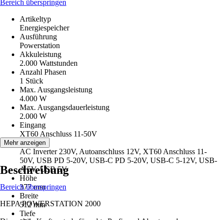
Bereich überspringen
Artikeltyp
Energiespeicher
Ausführung
Powerstation
Akkuleistung
2.000 Wattstunden
Anzahl Phasen
1 Stück
Max. Ausgangsleistung
4.000 W
Max. Ausgangsdauerleistung
2.000 W
Eingang
XT60 Anschluss 11-50V
Ausgang
Mehr anzeigen
AC Inverter 230V, Autoanschluss 12V, XT60 Anschluss 11-
50V, USB PD 5-20V, USB-C PD 5-20V, USB-C 5-12V, USB-
Beschreibung
A 5V, USB 5V
Höhe
Bereich überspringen
377 mm
Breite
HEPA POWERSTATION 2000
512 mm
Tiefe