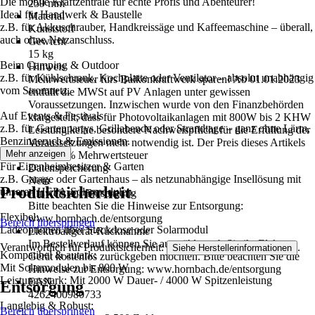
Die mobile Kraftzentrale für echte Profis und Abenteurer!
259 mm
Ideal für Handwerk & Baustelle
Material
z.B. für Akkuschrauber, Handkreissäge und Kaffeemaschine – überall,
Kunststoff
auch ohne Netzanschluss.
Gewicht
15 kg
Beim Camping & Outdoor
Hinweis
z.B. für Kühlschrank, Kochplatte oder Ventilator – absolut unabhängig
Mehrwertsteuer fürs Balkonkraftwerk sparen! Ab 01.01.2023
vom Stromnetz.
entfällt die MWSt auf PV Anlagen unter gewissen
Voraussetzungen. Inzwischen wurde von den Finanzbehörden
Auf Events & Festivals
klargestellt, dass für Photovoltaikanlagen mit 800W bis 2 KHW
z.B. für Gartenpartys, Grillabende oder Strandtage – ganz ohne Lärm,
Leistung keine besondere Nachweispflicht für die Erfüllung der
Benzingeruch & Emissionen.
Voraussetzungen mehr notwendig ist. Der Preis dieses Artikels
Mehr anzeigen
enthält 0% Mehrwertsteuer
Für Eigenheimbesitzer & Garten
Datenspeicherung
z.B. Garage oder Gartenhaus – als netzunabhängige Insellösung mit
Nein
Produktsicherheit
unseren HEPA-Solarmodulen.
Hinweis zur Entsorgung
Bitte beachten Sie die Hinweise zur Entsorgung:
Flexibel:
www.hornbach.de/entsorgung
Bereich überspringen
Ladeoptionen über Steckdose oder Solarmodul
Elektroaltgerät-Rücknahme
Im Bestellverlauf können Sie auswählen, ob Sie ihr Elektro-
Verantwortlich für Produktsicherheit:
.
Siehe Herstellerinformationen
Kompatibel & autark:
Gerät kostenlos zurückgeben möchten. Bitte beachten Sie die
Mit Solarmodulen bis 800 W
Hinweise zur Entsorgung: www.hornbach.de/entsorgung
Leistungsstark: Mit 2000 W Dauer- / 4000 W Spitzenleistung
EAN
Entsorgung
4262400980733
Langlebig & Robust:
Bereich überspringen