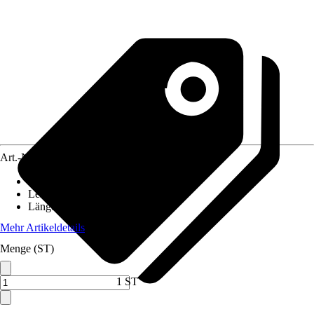
Art.-Nr.
5580450
Ausführung
:
Wärmestrahler
Leistung
:
100 W
Länge
:
150 mm
Mehr Artikeldetails
Menge (ST)
1 ST