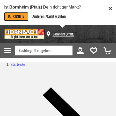
Ist
Bornheim (Pfalz)
Dein richtiger Markt?
JA, RICHTIG
Anderen Markt wählen
Bornheim (Pfalz)
Startseite