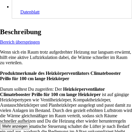
Datenblatt
Beschreibung
Bereich überspringen
Wenn sich ein Raum trotz aufgedrehter Heizung nur langsam erwärmt,
hilft eine aktive Luftzirkulation dabei, die Wärme schneller im Raum
zu verteilen.
Produktmerkmale des Heizkörperventilators Climatebooster
Prillo für 100 cm lange Heizkörper
Darum solltest Du zugreifen: Der
Heizkörperventilator
Climatebooster Prillo für 100 cm lange Heizkörper
ist auf gängige
Heizkörpertypen wie Ventilheizkörper, Kompaktheizkörper,
Austauschheizkörper und Planheizkörper ausgelegt und passt damit zu
vielen Anlagen im Bestand. Durch den gezielt erhöhten Luftstrom wird
die Wärme gleichmäßiger im Raum verteilt, sodass sich Räume
schneller aufheizen und Du die Heizung eher wieder herunterregeln
kannst. Die automatische Steuerung schaltet die Lüfter je nach Bedarf
Mehr anzeigen
ein und aus, wodurch die Bedienung im Alltag unkompliziert bleibt.