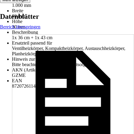
1.000 mm
Breite
Datenblätter
80 mm
Höhe
Bereich überspringen
30 mm
Beschreibung
1x 36 cm + 1x 43 cm
Ersatzteil passend für
Ventilheizkörper, Kompaktheizkörper, Austauschheizkörper,
Planheizkörper
Hinweis zur Entsorgung
Bitte beachte die Hinweise zur Entsorgung
AKN (Artikelkurznummer)
GZME
EAN
8720726114448