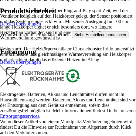
Produktsicherheit
Die einfache Inbetriebnahme per Plug-and-Play spart Zeit, weil der
Ventilator lediglich auf den Heizkörper gelegt, der Sensor positioniert
und das System eingesteckt wird. Mit seiner Auslegung für 100 cm
Bereich überspringen
lange Heizkörper eignet er sich besonders dort, wo längere
Heizflächen vorhanden sind und eine spürbar schnellere
Verantwortlich für Produktsicherheit:
.
Siehe Herstellerinformationen
Wärmeverteilung gewünscht ist.
Festgezurrt: Der Heizkörperventilator Climatebooster Prillo unterstützt
Entsorgung
eine schnellere und gleichmäßigere Wärmeverteilung am Heizkörper
und erleichtert damit das effiziente Heizen im Alltag.
Bereich überspringen
Elektrogeräte, Batterien, Akkus und Leuchtmittel dürfen nicht im
Hausmüll entsorgt werden. Batterien, Akkus und Leuchtmittel sind vor
der Entsorgung aus dem Gerät zu entnehmen, sofern dies
zerstörungsfrei möglich ist. Mehr Informationen findest Du bei unseren
Entsorgungsservices
.
Wenn dieser Artikel von einem Marktplatz-Verkäufer angeboten wird,
findest Du die Hinweise zur Rücknahme von Altgeräten durch Klick
auf den Verkäufernamen.