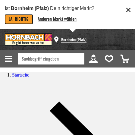
Ist
Bornheim (Pfalz)
Dein richtiger Markt?
JA, RICHTIG
Anderen Markt wählen
Bornheim (Pfalz)
Startseite