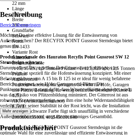
22 mm
Länge
Beschreibung
280 mm
Breite
Bereich überspringen
280 mm
Grundfarbe
Möchtest Du eine effektive Lösung für die Entwässerung von
Schwarz
Außenbereichen? Der RECYFIX POINT Gussrost Sterndesign bietet
Norm
genau das.
EN 1433
Variante Rost
Produktmerkmale des Hauraton Recyfix Point Gussrost SW 12
Gitterrost
Sterndesign schwarz
Belastungsklasse
Darum solltest Du zugreifen: Der Gussrost aus Sphäroguss im
A 15, 15 kN, 1,5 Tonnen Prüflast - B 125, 125 kN, 12,5 Tonnen
Sterndesign ist speziell für die Hofentwässerung konzipiert. Mit einer
Prüflast
Belastungsklasse von A 15 bis B 125 ist er ideal für wenig befahrene
Artikelvorteil
Bereiche geeignet, wie Höfe, Garagen und Plätze. Die
Punktentwässerung mit geringem Gewicht für Höfe, Garagen
Punktentwässerung sorgt dafür, dass Wasser effizient abgeleitet wird,
und Plätze, Belastung: für wenig befahrene Bereiche (Klasse B
was das Risiko von Pfützenbildung minimiert. Der Gitterrost ist aus
125)
robustem Gusseisen gefertigt, was ihm eine hohe Widerstandsfähigkeit
AKN (Artikelkurznummer)
verleiht. Trotz seiner Stabilität ist der Rost leicht, was die Installation
F3WT
erleichtert. Die schwarze Farbe fügt sich unauffällig in verschiedene
Mehr anzeigen
EAN
Außenbereiche ein und sorgt für ein stimmiges Gesamtbild.
2003806835003, 4015458001840
Produktsicherheit
Festgezurrt: Der RECYFIX POINT Gussrost Sterndesign ist die
optimale Wahl für eine zuverlässige und effiziente Entwässerung in