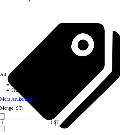
Art.-Nr.
4641867
Breite
:
180 cm
Höhe
:
180 cm
Mehr Artikeldetails
Menge (ST)
1 ST