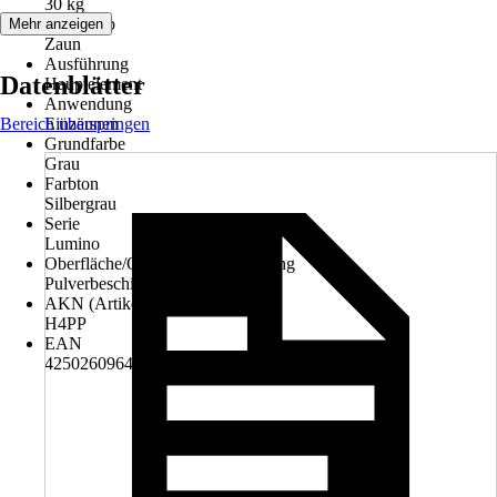
30 kg
Artikeltyp
Mehr anzeigen
Zaun
Ausführung
Datenblätter
Hauptelement
Anwendung
Bereich überspringen
Einzäunen
Grundfarbe
Grau
Farbton
Silbergrau
Serie
Lumino
Oberfläche/Oberflächenbehandlung
Pulverbeschichtet
AKN (Artikelkurznummer)
H4PP
EAN
4250260964307