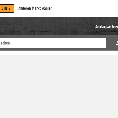
RICHTIG
Anderen Markt wählen
Sendungsverfolg