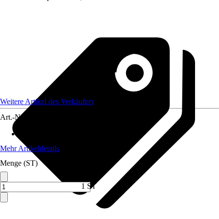
Weitere Artikel des Verkäufers
Art.-Nr.
12735764
Max. Belastbarkeit
:
1.000 kg
Mehr Artikeldetails
Menge (ST)
1 ST