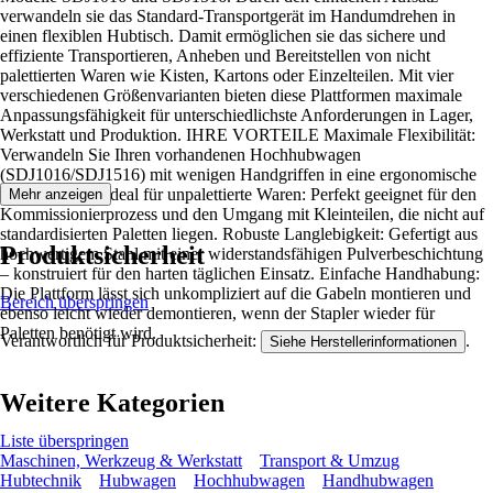
verwandeln sie das Standard-Transportgerät im Handumdrehen in
einen flexiblen Hubtisch. Damit ermöglichen sie das sichere und
effiziente Transportieren, Anheben und Bereitstellen von nicht
palettierten Waren wie Kisten, Kartons oder Einzelteilen. Mit vier
verschiedenen Größenvarianten bieten diese Plattformen maximale
Anpassungsfähigkeit für unterschiedlichste Anforderungen in Lager,
Werkstatt und Produktion. IHRE VORTEILE Maximale Flexibilität:
Verwandeln Sie Ihren vorhandenen Hochhubwagen
(SDJ1016/SDJ1516) mit wenigen Handgriffen in eine ergonomische
Arbeitsstation. Ideal für unpalettierte Waren: Perfekt geeignet für den
Mehr anzeigen
Kommissionierprozess und den Umgang mit Kleinteilen, die nicht auf
standardisierten Paletten liegen. Robuste Langlebigkeit: Gefertigt aus
Produktsicherheit
hochwertigem Stahl mit einer widerstandsfähigen Pulverbeschichtung
– konstruiert für den harten täglichen Einsatz. Einfache Handhabung:
Die Plattform lässt sich unkompliziert auf die Gabeln montieren und
Bereich überspringen
ebenso leicht wieder demontieren, wenn der Stapler wieder für
Paletten benötigt wird.
Verantwortlich für Produktsicherheit:
.
Siehe Herstellerinformationen
Weitere Kategorien
Liste überspringen
Maschinen, Werkzeug & Werkstatt
Transport & Umzug
Hubtechnik
Hubwagen
Hochhubwagen
Handhubwagen