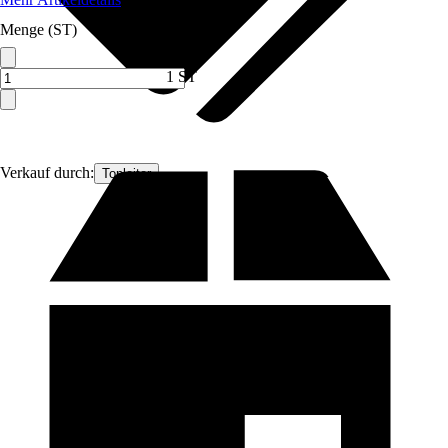
Menge (ST)
1 ST
Verkauf durch:
Topleiter