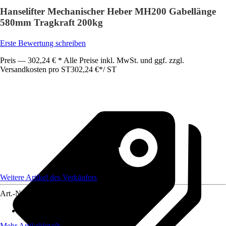
Hanselifter Mechanischer Heber MH200 Gabellänge
580mm Tragkraft 200kg
Erste Bewertung schreiben
Preis — 302,24 € * Alle Preise inkl. MwSt. und ggf. zzgl.
Versandkosten pro ST
302,24 €
*
/
ST
Weitere Artikel des Verkäufers
Art.-Nr.
12736405
Max. Belastbarkeit
:
200 kg
Mehr Artikeldetails