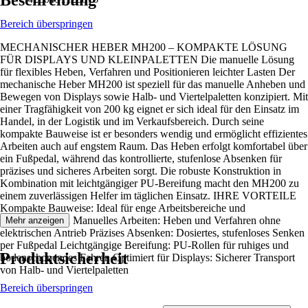
Bereich überspringen
MECHANISCHER HEBER MH200 – KOMPAKTE LÖSUNG
FÜR DISPLAYS UND KLEINPALETTEN Die manuelle Lösung
für flexibles Heben, Verfahren und Positionieren leichter Lasten Der
mechanische Heber MH200 ist speziell für das manuelle Anheben und
Bewegen von Displays sowie Halb- und Viertelpaletten konzipiert. Mit
einer Tragfähigkeit von 200 kg eignet er sich ideal für den Einsatz im
Handel, in der Logistik und im Verkaufsbereich. Durch seine
kompakte Bauweise ist er besonders wendig und ermöglicht effizientes
Arbeiten auch auf engstem Raum. Das Heben erfolgt komfortabel über
ein Fußpedal, während das kontrollierte, stufenlose Absenken für
präzises und sicheres Arbeiten sorgt. Die robuste Konstruktion in
Kombination mit leichtgängiger PU-Bereifung macht den MH200 zu
einem zuverlässigen Helfer im täglichen Einsatz. IHRE VORTEILE
Kompakte Bauweise: Ideal für enge Arbeitsbereiche und
Verkaufsflächen Manuelles Arbeiten: Heben und Verfahren ohne
Mehr anzeigen
elektrischen Antrieb Präzises Absenken: Dosiertes, stufenloses Senken
per Fußpedal Leichtgängige Bereifung: PU-Rollen für ruhiges und
Produktsicherheit
bodenschonendes Fahren Optimiert für Displays: Sicherer Transport
von Halb- und Viertelpaletten
Bereich überspringen