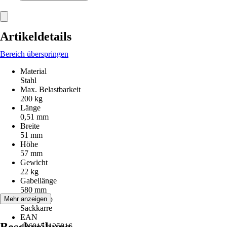
Artikeldetails
Bereich überspringen
Material
Stahl
Max. Belastbarkeit
200 kg
Länge
0,51 mm
Breite
51 mm
Höhe
57 mm
Gewicht
22 kg
Gabellänge
580 mm
Artikeltyp
Mehr anzeigen
Sackkarre
EAN
Beschreibung
4260151125816