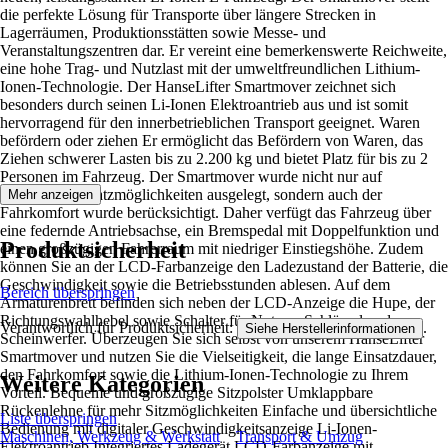
die perfekte Lösung für Transporte über längere Strecken in
Lagerräumen, Produktionsstätten sowie Messe- und
Veranstaltungszentren dar. Er vereint eine bemerkenswerte Reichweite,
eine hohe Trag- und Nutzlast mit der umweltfreundlichen Lithium-
Ionen-Technologie. Der HanseLifter Smartmover zeichnet sich
besonders durch seinen Li-Ionen Elektroantrieb aus und ist somit
hervorragend für den innerbetrieblichen Transport geeignet. Waren
befördern oder ziehen Er ermöglicht das Befördern von Waren, das
Ziehen schwerer Lasten bis zu 2.200 kg und bietet Platz für bis zu 2
Personen im Fahrzeug. Der Smartmover wurde nicht nur auf
praktische Einsatzmöglichkeiten ausgelegt, sondern auch der
Mehr anzeigen
Fahrkomfort wurde berücksichtigt. Daher verfügt das Fahrzeug über
eine federnde Antriebsachse, ein Bremspedal mit Doppelfunktion und
Produktsicherheit
einen großzügigen Fahrerraum mit niedriger Einstiegshöhe. Zudem
können Sie an der LCD-Farbanzeige den Ladezustand der Batterie, die
Geschwindigkeit sowie die Betriebsstunden ablesen. Auf dem
Bereich überspringen
Armaturenbrett befinden sich neben der LCD-Anzeige die Hupe, der
Richtungswahlhebel sowie Schalter für Notaus, Schlüssel und
Verantwortlich für Produktsicherheit:
.
Siehe Herstellerinformationen
Scheinwerfer. Überzeugen Sie sich selbst von unserem HanseLifter
Smartmover und nutzen Sie die Vielseitigkeit, die lange Einsatzdauer,
den Fahrkomfort sowie die Lithium-Ionen-Technologie zu Ihrem
Weitere Kategorien
Vorteil. Bequeme und großzügige Sitzpolster Umklappbare
Rückenlehne für mehr Sitzmöglichkeiten Einfache und übersichtliche
Liste überspringen
Bedienung mit digitaler Geschwindigkeitsanzeige Li-Ionen-
Maschinen, Werkzeug & Werkstatt
Transport & Umzug
Elektroantrieb Integriertes Ladegerät LCD-Farbanzeige mit