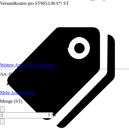
Versandkosten pro ST
9653,96 €
*
/
ST
Weitere Artikel des Verkäufers
Art.-Nr.
12735906
Max. Belastbarkeit
:
350 kg
Mehr Artikeldetails
Menge (ST)
1 ST