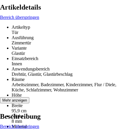
Artikeldetails
Bereich überspringen
Artikeltyp
Tür
Ausführung
Zimmertür
Variante
Glastür
Einsatzbereich
Innen
Anwendungsbereich
Drehtür, Glastür, Glastürbeschlag
Räume
Arbeitszimmer, Badezimmer, Kinderzimmer, Flur / Diele,
Küche, Schlafzimmer, Wohnzimmer
Höhe
197,2 cm
Mehr anzeigen
Breite
95,9 cm
Beschreibung
Stärke
8 mm
Bereich überspringen
Material