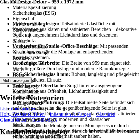
Glastür Design-Dekor – 959 x 1972 mm
Glas
Materialspezifizierung
Sicherheitsglas (ESG)
Eigenschaft
Modernes Glasdesign:
Teilsatinierte Glasfläche mit
Lichtdurchlässig
Kombination aus klaren und satinierten Bereichen – dekorative
Türgewicht ca.
Optik mit angenehmem Lichtdurchlass und dezentem
23,03 kg
Sichtschutz.
Glasart
Vorbereitet für Studio-/Office-Beschläge:
Mit passenden
Klarglas, Satinato
Glasbohrungen für die Montage an entsprechenden
Anschlagrichtung
Beschlagsystemen.
Rechts
Großzügige Türbreite:
Die Breite von 959 mm eignet sich
Dekor / Muster
ideal für größere Durchgänge und moderne Raumkonzepte.
Motiv
ESG-Sicherheitsglas 8 mm:
Robust, langlebig und pflegeleicht
Norm
für den täglichen Einsatz.
DIN 12150
Mehr anzeigen
Teilsatinierte Oberfläche:
Sorgt für eine ausgewogene
Beschlagstyp
Kombination aus Offenheit, Lichtdurchlässigkeit und
Studio Office
Weitere Kategorien
Sichtschutz.
Türbänder
DIN rechts Ausführung:
Die teilsatinierte Seite befindet sich
3-teiliges Band
auf der Ansichtsseite, die gegenüberliegende Seite ist glatt.
Liste überspringen
Im Lieferumfang enthalten
Zeitlose Optik:
Die Kombination aus klaren und teilsatinierten
Holz, Fenster & Türen
Glastür
Innentüren & Zargen
Glastüren
Glasbereichen passt zu modernen und klassischen
Glastürblätter
Hinweis zur Montage
Glastür-Set´s
Einrichtungen.
Nutzen Sie für die Montage unseren Montageservice durch
Kundenbewertungen
Pflegeleicht:
Klare und teilsatinierte Glasbereiche lassen sich
einen Fachmann. Informieren Sie sich unverbindlich bei unseren
einfach reinigen und dauerhaft sauber halten.
Fachverkäufern im Markt.