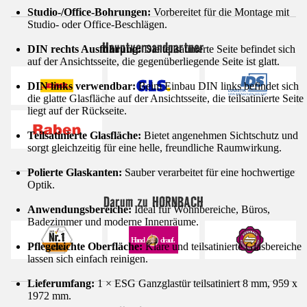
Studio-/Office-Bohrungen:
Vorbereitet für die Montage mit
Studio- oder Office-Beschlägen.
Hauptversandpartner
DIN rechts Ausführung:
Die teilsatinierte Seite befindet sich
auf der Ansichtsseite, die gegenüberliegende Seite ist glatt.
DIN links verwendbar:
Beim Einbau DIN links befindet sich
die glatte Glasfläche auf der Ansichtsseite, die teilsatinierte Seite
liegt auf der Rückseite.
Teilsatinierte Glasfläche:
Bietet angenehmen Sichtschutz und
sorgt gleichzeitig für eine helle, freundliche Raumwirkung.
Polierte Glaskanten:
Sauber verarbeitet für eine hochwertige
Optik.
Darum zu HORNBACH
Anwendungsbereiche:
Ideal für Wohnbereiche, Büros,
Badezimmer und moderne Innenräume.
Pflegeleichte Oberfläche:
Klare und teilsatinierte Glasbereiche
lassen sich einfach reinigen.
Lieferumfang:
1 × ESG Ganzglastür teilsatiniert 8 mm, 959 x
1972 mm.