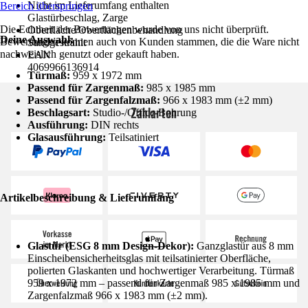
Nicht im Lieferumfang enthalten
Bereich überspringen
Glastürbeschlag, Zarge
Die Echtheit der Bewertungen wurde von uns nicht überprüft.
Oberfläche/Oberflächenbehandlung
Deine Auswahl:
Bewertungen können auch von Kunden stammen, die die Ware nicht
Sandgestrahlt
nachweislich genutzt oder gekauft haben.
EAN
4069966136914
Türmaß:
959 x 1972 mm
Passend für Zargenmaß:
985 x 1985 mm
Passend für Zargenfalzmaß:
966 x 1983 mm (±2 mm)
Zahlarten
Beschlagsart:
Studio-/Office-Bohrung
Ausführung:
DIN rechts
Glasausführung:
Teilsatiniert
Artikelbeschreibung & Lieferumfang
Glastür (ESG 8 mm Design-Dekor):
Ganzglastür aus 8 mm
Einscheibensicherheitsglas mit teilsatinierter Oberfläche,
polierten Glaskanten und hochwertiger Verarbeitung. Türmaß
959 x 1972 mm – passend für Zargenmaß 985 x 1985 mm und
Zargenfalzmaß 966 x 1983 mm (±2 mm).