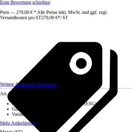
Erste Bewertung schreiben
Preis — 279,00 € * Alle Preise inkl. MwSt. und ggf. zzgl.
Versandkosten pro ST
279,00 €
*
/
ST
Weitere Artikel des Verkäufers
Art.-Nr.
12803333
Materialspezifizierung
:
Sicherheitsglas (ESG)
Glasart
:
Klarglas, Satinato
Variante
:
Glastür
Mehr Artikeldetails
Menge (ST)