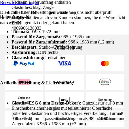
Nicht im Lieferumfang enthalten
Bereich überspringen
Glastürbeschlag, Zarge
Die Echtheit der Bewertungen wurde von uns nicht überprüft.
Oberfläche/Oberflächenbehandlung
Deine Auswahl:
Bewertungen können auch von Kunden stammen, die die Ware nicht
Sandgestrahlt
nachweislich genutzt oder gekauft haben.
EAN
4069966138833
Türmaß:
959 x 1972 mm
Passend für Zargenmaß:
985 x 1985 mm
Passend für Zargenfalzmaß:
966 x 1983 mm (±2 mm)
Zahlarten
Beschlagsart:
Studio-/Office-Bohrung
Ausführung:
DIN rechts
Glasausführung:
Teilsatiniert
Artikelbeschreibung & Lieferumfang
Glastür (ESG 8 mm Design-Dekor):
Ganzglastür aus 8 mm
Einscheibensicherheitsglas mit teilsatinierter Oberfläche,
polierten Glaskanten und hochwertiger Verarbeitung. Türmaß
959 x 1972 mm – passend für Zargenmaß 985 x 1985 mm und
Zargenfalzmaß 966 x 1983 mm (±2 mm).