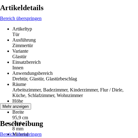
Artikeldetails
Bereich überspringen
Artikeltyp
Tür
Ausführung
Zimmertür
Variante
Glastür
Einsatzbereich
Innen
Anwendungsbereich
Drehtür, Glastür, Glastürbeschlag
Räume
Arbeitszimmer, Badezimmer, Kinderzimmer, Flur / Diele,
Küche, Schlafzimmer, Wohnzimmer
Höhe
197,2 cm
Mehr anzeigen
Breite
95,9 cm
Beschreibung
Stärke
8 mm
Bereich überspringen
Material