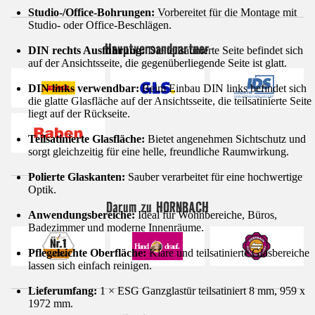
Studio-/Office-Bohrungen:
Vorbereitet für die Montage mit
Studio- oder Office-Beschlägen.
Hauptversandpartner
DIN rechts Ausführung:
Die teilsatinierte Seite befindet sich
auf der Ansichtsseite, die gegenüberliegende Seite ist glatt.
DIN links verwendbar:
Beim Einbau DIN links befindet sich
die glatte Glasfläche auf der Ansichtsseite, die teilsatinierte Seite
liegt auf der Rückseite.
Teilsatinierte Glasfläche:
Bietet angenehmen Sichtschutz und
sorgt gleichzeitig für eine helle, freundliche Raumwirkung.
Polierte Glaskanten:
Sauber verarbeitet für eine hochwertige
Optik.
Darum zu HORNBACH
Anwendungsbereiche:
Ideal für Wohnbereiche, Büros,
Badezimmer und moderne Innenräume.
Pflegeleichte Oberfläche:
Klare und teilsatinierte Glasbereiche
lassen sich einfach reinigen.
Lieferumfang:
1 × ESG Ganzglastür teilsatiniert 8 mm, 959 x
1972 mm.