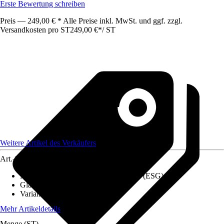
Erste Bewertung schreiben
Preis — 249,00 € * Alle Preise inkl. MwSt. und ggf. zzgl.
Versandkosten pro ST
249,00 €
*
/
ST
Weitere Artikel des Verkäufers
Art.-Nr.
12803135
Materialspezifizierung
:
Sicherheitsglas (ESG)
Glasart
:
Klarglas, Satinato
Variante
:
Glastür
Mehr Artikeldetails
Menge (ST)