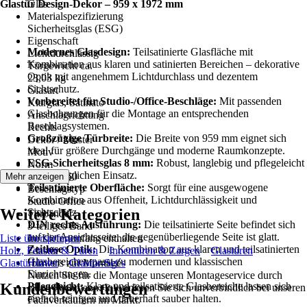
Glastür Design-Dekor – 959 x 1972 mm
Glas
Materialspezifizierung
Sicherheitsglas (ESG)
Eigenschaft
Modernes Glasdesign:
Teilsatinierte Glasfläche mit
Lichtdurchlässig
Kombination aus klaren und satinierten Bereichen – dekorative
Türgewicht ca.
Optik mit angenehmem Lichtdurchlass und dezentem
23,03 kg
Sichtschutz.
Glasart
Vorbereitet für Studio-/Office-Beschläge:
Mit passenden
Klarglas, Satinato
Glasbohrungen für die Montage an entsprechenden
Anschlagrichtung
Beschlagsystemen.
Rechts
Großzügige Türbreite:
Die Breite von 959 mm eignet sich
Dekor / Muster
ideal für größere Durchgänge und moderne Raumkonzepte.
Motiv
ESG-Sicherheitsglas 8 mm:
Robust, langlebig und pflegeleicht
Norm
für den täglichen Einsatz.
DIN 12150
Mehr anzeigen
Teilsatinierte Oberfläche:
Sorgt für eine ausgewogene
Beschlagstyp
Kombination aus Offenheit, Lichtdurchlässigkeit und
Studio Office
Weitere Kategorien
Sichtschutz.
Türbänder
DIN rechts Ausführung:
Die teilsatinierte Seite befindet sich
3-teiliges Band
auf der Ansichtsseite, die gegenüberliegende Seite ist glatt.
Liste überspringen
Im Lieferumfang enthalten
Zeitlose Optik:
Die Kombination aus klaren und teilsatinierten
Holz, Fenster & Türen
Glastür
Innentüren & Zargen
Glastüren
Glasbereichen passt zu modernen und klassischen
Glastürblätter
Hinweis zur Montage
Glastür-Set´s
Einrichtungen.
Nutzen Sie für die Montage unseren Montageservice durch
Kundenbewertungen
Pflegeleicht:
Klare und teilsatinierte Glasbereiche lassen sich
einen Fachmann. Informieren Sie sich unverbindlich bei unseren
einfach reinigen und dauerhaft sauber halten.
Fachverkäufern im Markt.