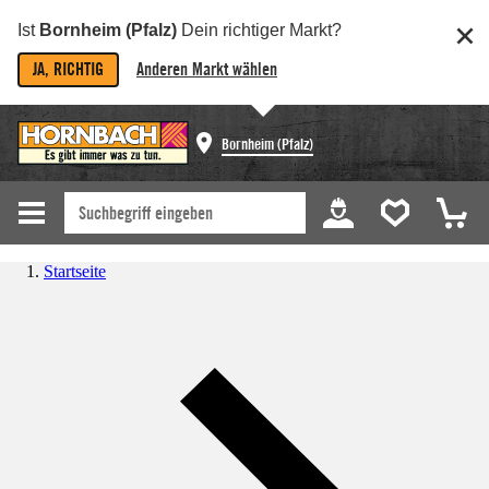
Ist
Bornheim (Pfalz)
Dein richtiger Markt?
JA, RICHTIG
Anderen Markt wählen
Bornheim (Pfalz)
Startseite