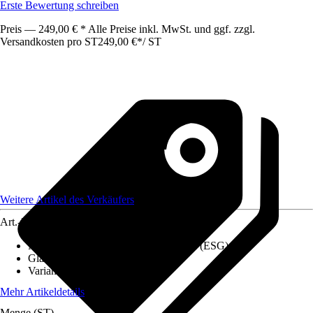
Erste Bewertung schreiben
Preis — 249,00 € * Alle Preise inkl. MwSt. und ggf. zzgl.
Versandkosten pro ST
249,00 €
*
/
ST
Weitere Artikel des Verkäufers
Art.-Nr.
12802782
Materialspezifizierung
:
Sicherheitsglas (ESG)
Glasart
:
Klarglas, Satinato
Variante
:
Glastür
Mehr Artikeldetails
Menge (ST)