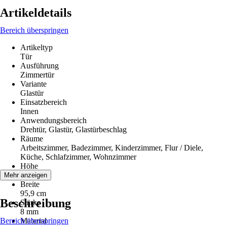
Artikeldetails
Bereich überspringen
Artikeltyp
Tür
Ausführung
Zimmertür
Variante
Glastür
Einsatzbereich
Innen
Anwendungsbereich
Drehtür, Glastür, Glastürbeschlag
Räume
Arbeitszimmer, Badezimmer, Kinderzimmer, Flur / Diele,
Küche, Schlafzimmer, Wohnzimmer
Höhe
197,2 cm
Mehr anzeigen
Breite
95,9 cm
Beschreibung
Stärke
8 mm
Bereich überspringen
Material