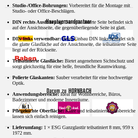
Studio-/Office-Bohrungen:
Vorbereitet für die Montage mit
Studio- oder Office-Beschlägen.
Hauptversandpartner
DIN rechts Ausführung:
Die teilsatinierte Seite befindet sich
auf der Ansichtsseite, die gegenüberliegende Seite ist glatt.
DIN links verwendbar:
Beim Einbau DIN links befindet sich
die glatte Glasfläche auf der Ansichtsseite, die teilsatinierte Seite
liegt auf der Rückseite.
Teilsatinierte Glasfläche:
Bietet angenehmen Sichtschutz und
sorgt gleichzeitig für eine helle, freundliche Raumwirkung.
Polierte Glaskanten:
Sauber verarbeitet für eine hochwertige
Optik.
Darum zu HORNBACH
Anwendungsbereiche:
Ideal für Wohnbereiche, Büros,
Badezimmer und moderne Innenräume.
Pflegeleichte Oberfläche:
Klare und teilsatinierte Glasbereiche
lassen sich einfach reinigen.
Lieferumfang:
1 × ESG Ganzglastür teilsatiniert 8 mm, 959 x
1972 mm.