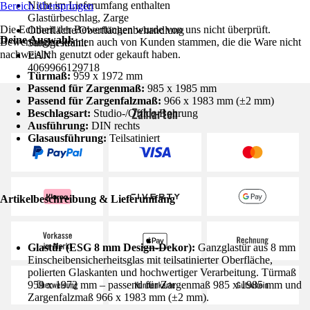
Nicht im Lieferumfang enthalten
Bereich überspringen
Glastürbeschlag, Zarge
Die Echtheit der Bewertungen wurde von uns nicht überprüft.
Oberfläche/Oberflächenbehandlung
Deine Auswahl:
Bewertungen können auch von Kunden stammen, die die Ware nicht
Sandgestrahlt
nachweislich genutzt oder gekauft haben.
EAN
4069966129718
Türmaß:
959 x 1972 mm
Passend für Zargenmaß:
985 x 1985 mm
Passend für Zargenfalzmaß:
966 x 1983 mm (±2 mm)
Zahlarten
Beschlagsart:
Studio-/Office-Bohrung
Ausführung:
DIN rechts
Glasausführung:
Teilsatiniert
Artikelbeschreibung & Lieferumfang
Glastür (ESG 8 mm Design-Dekor):
Ganzglastür aus 8 mm
Einscheibensicherheitsglas mit teilsatinierter Oberfläche,
polierten Glaskanten und hochwertiger Verarbeitung. Türmaß
959 x 1972 mm – passend für Zargenmaß 985 x 1985 mm und
Zargenfalzmaß 966 x 1983 mm (±2 mm).