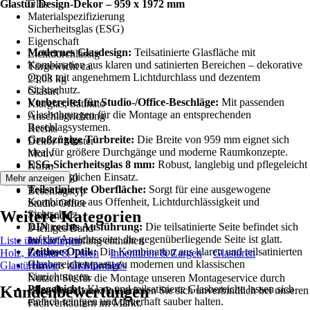
Glastür Design-Dekor – 959 x 1972 mm
Glas
Materialspezifizierung
Sicherheitsglas (ESG)
Eigenschaft
Modernes Glasdesign:
Teilsatinierte Glasfläche mit
Lichtdurchlässig
Kombination aus klaren und satinierten Bereichen – dekorative
Türgewicht ca.
Optik mit angenehmem Lichtdurchlass und dezentem
23,03 kg
Sichtschutz.
Glasart
Vorbereitet für Studio-/Office-Beschläge:
Mit passenden
Klarglas, Satinato
Glasbohrungen für die Montage an entsprechenden
Anschlagrichtung
Beschlagsystemen.
Rechts
Großzügige Türbreite:
Die Breite von 959 mm eignet sich
Dekor / Muster
ideal für größere Durchgänge und moderne Raumkonzepte.
Motiv
ESG-Sicherheitsglas 8 mm:
Robust, langlebig und pflegeleicht
Norm
für den täglichen Einsatz.
DIN 12150
Mehr anzeigen
Teilsatinierte Oberfläche:
Sorgt für eine ausgewogene
Beschlagstyp
Kombination aus Offenheit, Lichtdurchlässigkeit und
Studio Office
Weitere Kategorien
Sichtschutz.
Türbänder
DIN rechts Ausführung:
Die teilsatinierte Seite befindet sich
3-teiliges Band
auf der Ansichtsseite, die gegenüberliegende Seite ist glatt.
Liste überspringen
Im Lieferumfang enthalten
Zeitlose Optik:
Die Kombination aus klaren und teilsatinierten
Holz, Fenster & Türen
Glastür
Innentüren & Zargen
Glastüren
Glasbereichen passt zu modernen und klassischen
Glastürblätter
Hinweis zur Montage
Glastür-Set´s
Einrichtungen.
Nutzen Sie für die Montage unseren Montageservice durch
Kundenbewertungen
Pflegeleicht:
Klare und teilsatinierte Glasbereiche lassen sich
einen Fachmann. Informieren Sie sich unverbindlich bei unseren
einfach reinigen und dauerhaft sauber halten.
Fachverkäufern im Markt.