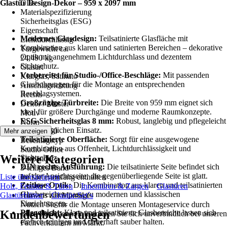
Glastür Design-Dekor – 959 x 2097 mm
Glas
Materialspezifizierung
Sicherheitsglas (ESG)
Eigenschaft
Modernes Glasdesign:
Teilsatinierte Glasfläche mit
Lichtdurchlässig
Kombination aus klaren und satinierten Bereichen – dekorative
Türgewicht ca.
Optik mit angenehmem Lichtdurchlass und dezentem
24,490 kg
Sichtschutz.
Glasart
Vorbereitet für Studio-/Office-Beschläge:
Mit passenden
Klarglas, Satinato
Glasbohrungen für die Montage an entsprechenden
Anschlagrichtung
Beschlagsystemen.
Rechts
Großzügige Türbreite:
Die Breite von 959 mm eignet sich
Dekor / Muster
ideal für größere Durchgänge und moderne Raumkonzepte.
Motiv
ESG-Sicherheitsglas 8 mm:
Robust, langlebig und pflegeleicht
Norm
für den täglichen Einsatz.
DIN 12150
Mehr anzeigen
Teilsatinierte Oberfläche:
Sorgt für eine ausgewogene
Beschlagstyp
Kombination aus Offenheit, Lichtdurchlässigkeit und
Studio Office
Weitere Kategorien
Sichtschutz.
Türbänder
DIN rechts Ausführung:
Die teilsatinierte Seite befindet sich
3-teiliges Band
auf der Ansichtsseite, die gegenüberliegende Seite ist glatt.
Liste überspringen
Im Lieferumfang enthalten
Zeitlose Optik:
Die Kombination aus klaren und teilsatinierten
Holz, Fenster & Türen
Glastür
Innentüren & Zargen
Glastüren
Glasbereichen passt zu modernen und klassischen
Glastürblätter
Hinweis zur Montage
Glastür-Set´s
Einrichtungen.
Nutzen Sie für die Montage unseren Montageservice durch
Kundenbewertungen
Pflegeleicht:
Klare und teilsatinierte Glasbereiche lassen sich
einen Fachmann. Informieren Sie sich unverbindlich bei unseren
einfach reinigen und dauerhaft sauber halten.
Fachverkäufern im Markt.