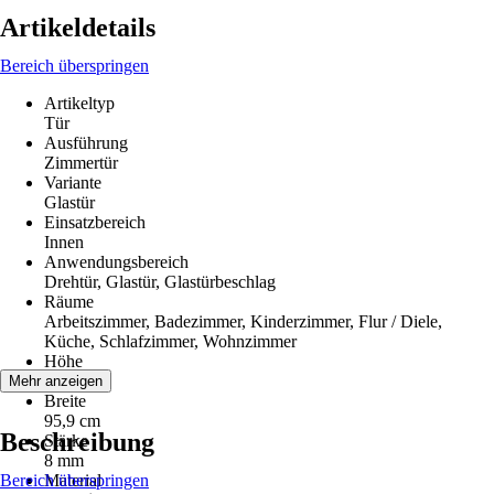
Artikeldetails
Bereich überspringen
Artikeltyp
Tür
Ausführung
Zimmertür
Variante
Glastür
Einsatzbereich
Innen
Anwendungsbereich
Drehtür, Glastür, Glastürbeschlag
Räume
Arbeitszimmer, Badezimmer, Kinderzimmer, Flur / Diele,
Küche, Schlafzimmer, Wohnzimmer
Höhe
209,7 cm
Mehr anzeigen
Breite
95,9 cm
Beschreibung
Stärke
8 mm
Bereich überspringen
Material