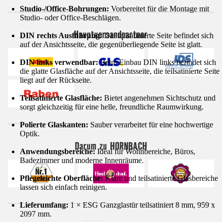
Studio-/Office-Bohrungen:
Vorbereitet für die Montage mit
Studio- oder Office-Beschlägen.
Hauptversandpartner
DIN rechts Ausführung:
Die teilsatinierte Seite befindet sich
auf der Ansichtsseite, die gegenüberliegende Seite ist glatt.
DIN links verwendbar:
Beim Einbau DIN links befindet sich
die glatte Glasfläche auf der Ansichtsseite, die teilsatinierte Seite
liegt auf der Rückseite.
Teilsatinierte Glasfläche:
Bietet angenehmen Sichtschutz und
sorgt gleichzeitig für eine helle, freundliche Raumwirkung.
Polierte Glaskanten:
Sauber verarbeitet für eine hochwertige
Optik.
Darum zu HORNBACH
Anwendungsbereiche:
Ideal für Wohnbereiche, Büros,
Badezimmer und moderne Innenräume.
Pflegeleichte Oberfläche:
Klare und teilsatinierte Glasbereiche
lassen sich einfach reinigen.
Lieferumfang:
1 × ESG Ganzglastür teilsatiniert 8 mm, 959 x
2097 mm.