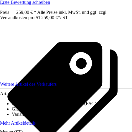
Erste Bewertung schreiben
Preis — 259,00 € * Alle Preise inkl. MwSt. und ggf. zzgl.
Versandkosten pro ST
259,00 €
*
/
ST
Weitere Artikel des Verkäufers
Art.-Nr.
12803621
Materialspezifizierung
:
Sicherheitsglas (ESG)
Glasart
:
Klarglas, Satinato
Variante
:
Glastür
Mehr Artikeldetails
Menge (ST)