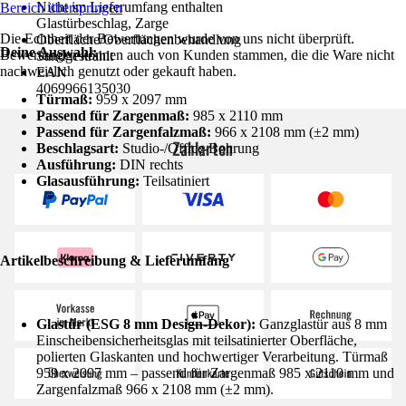
Nicht im Lieferumfang enthalten
Bereich überspringen
Glastürbeschlag, Zarge
Die Echtheit der Bewertungen wurde von uns nicht überprüft.
Oberfläche/Oberflächenbehandlung
Deine Auswahl:
Bewertungen können auch von Kunden stammen, die die Ware nicht
Sandgestrahlt
nachweislich genutzt oder gekauft haben.
EAN
4069966135030
Türmaß:
959 x 2097 mm
Passend für Zargenmaß:
985 x 2110 mm
Passend für Zargenfalzmaß:
966 x 2108 mm (±2 mm)
Zahlarten
Beschlagsart:
Studio-/Office-Bohrung
Ausführung:
DIN rechts
Glasausführung:
Teilsatiniert
Artikelbeschreibung & Lieferumfang
Glastür (ESG 8 mm Design-Dekor):
Ganzglastür aus 8 mm
Einscheibensicherheitsglas mit teilsatinierter Oberfläche,
polierten Glaskanten und hochwertiger Verarbeitung. Türmaß
959 x 2097 mm – passend für Zargenmaß 985 x 2110 mm und
Zargenfalzmaß 966 x 2108 mm (±2 mm).