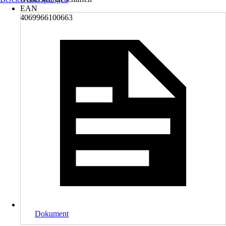
EAN
4069966100663
Dokument