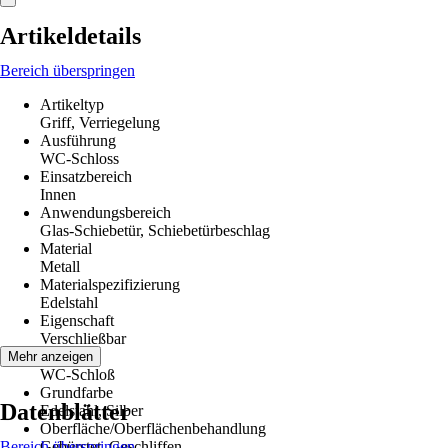
Artikeldetails
Bereich überspringen
Artikeltyp
Griff, Verriegelung
Ausführung
WC-Schloss
Einsatzbereich
Innen
Anwendungsbereich
Glas-Schiebetür, Schiebetürbeschlag
Material
Metall
Materialspezifizierung
Edelstahl
Eigenschaft
Verschließbar
Schloß
Mehr anzeigen
WC-Schloß
Grundfarbe
Datenblätter
Edelstahl, Silber
Oberfläche/Oberflächenbehandlung
Bereich überspringen
Gebürstet, Geschliffen