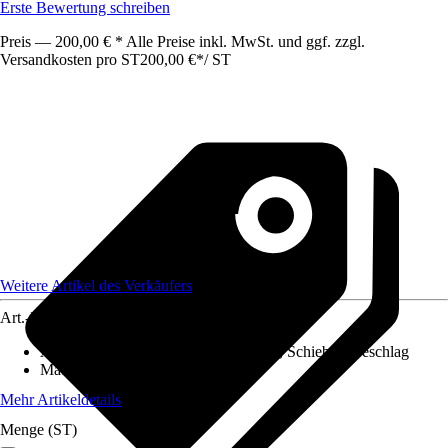
Erste Bewertung schreiben
Preis — 200,00 € * Alle Preise inkl. MwSt. und ggf. zzgl.
Versandkosten pro ST
200,00 €
*
/
ST
Weitere Artikel des Verkäufers
Art.-Nr.
12650025
Anwendungsbereich
:
Glas-Schiebetür, Schiebetürbeschlag
Materialspezifizierung
:
Edelstahl
Mehr Artikeldetails
Menge (ST)