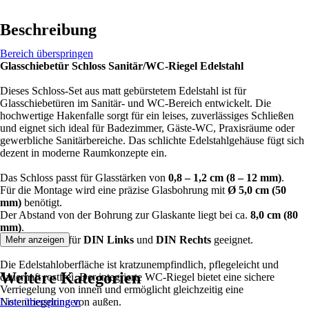
Beschreibung
Bereich überspringen
Glasschiebetür Schloss Sanitär/WC-Riegel Edelstahl
Dieses Schloss-Set aus matt gebürstetem Edelstahl ist für
Glasschiebetüren im Sanitär- und WC-Bereich entwickelt. Die
hochwertige Hakenfalle sorgt für ein leises, zuverlässiges Schließen
und eignet sich ideal für Badezimmer, Gäste-WC, Praxisräume oder
gewerbliche Sanitärbereiche. Das schlichte Edelstahlgehäuse fügt sich
dezent in moderne Raumkonzepte ein.
Das Schloss passt für Glasstärken von
0,8 – 1,2 cm (8 – 12 mm)
.
Für die Montage wird eine präzise Glasbohrung mit
Ø 5,0 cm (50
mm)
benötigt.
Der Abstand von der Bohrung zur Glaskante liegt bei ca.
8,0 cm (80
mm)
.
Das Schloss ist für
DIN Links
und
DIN Rechts
geeignet.
Mehr anzeigen
Die Edelstahloberfläche ist kratzunempfindlich, pflegeleicht und
Weitere Kategorien
dauerhaft rostfrei. Der integrierte WC-Riegel bietet eine sichere
Verriegelung von innen und ermöglicht gleichzeitig eine
Notentriegelung von außen.
Liste überspringen