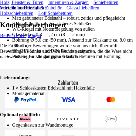
Holz, Fenster & Türen
Innentüren & Zargen
Schiebetüren
Vorteile im Überblick:
Schiebetürbeschläge & Zubehör
Glasschiebetüren
Holzschiebetüren
Loft Schiebetüren
Matt gebürsteter Edelstahl – robust, zeitlos und pflegeleicht
Kundenbewertungen
Hakenfalle für ruhiges, sicheres Schließen
WC-Riegel mit Notentriegelung von außen
Glasstärken 0,8 – 1,2 cm (8 – 12 mm)
Bereich überspringen
Bohrung Ø 5,0 cm (50 mm), Abstand zur Glaskante ca. 8,0 cm
(80 mm)
Die Echtheit der Bewertungen wurde von uns nicht überprüft.
Für DIN Links und DIN Rechts geeignet
Bewertungen können auch von Kunden stammen, die die Ware nicht
Passend für alle gängigen Glasschiebetüren mit Bohrung
nachweislich genutzt oder gekauft haben.
Lieferumfang:
Zahlarten
1 × Schlosskasten Edelstahl mit Hakenfalle
Montagematerial
Optional erhältlich:
Gegenkasten zur Wandmontage