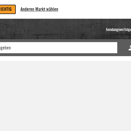
RICHTIG
Anderen Markt wählen
Sendungsverfolg