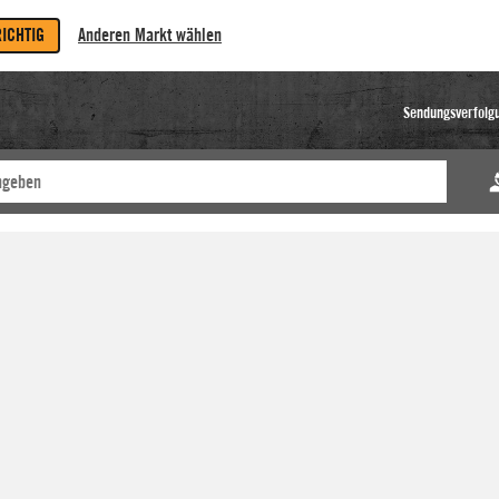
RICHTIG
Anderen Markt wählen
Sendungsverfolg