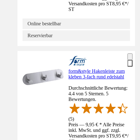
Versandkosten pro ST
8,95 €
*
/
ST
Online bestellbar
Reservierbar
form&style Hakenleiste zum
kleben 3-fach rund edelstahl
Durchschnittliche Bewertung:
4.4 von 5 Sternen. 5
Bewertungen.
(
5
)
Preis — 9,95 € * Alle Preise
inkl. MwSt. und ggf. zzgl.
Versandkosten pro ST
9,95 €
*
/