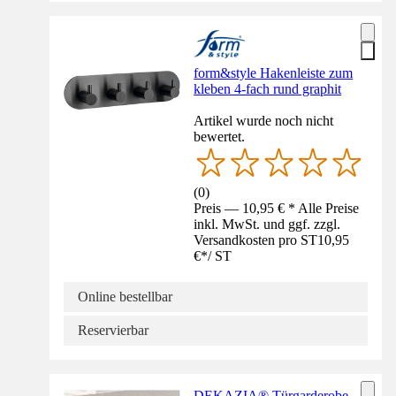
form&style Hakenleiste zum
kleben 4-fach rund graphit
Artikel wurde noch nicht
bewertet.
(
0
)
Preis — 10,95 € * Alle Preise
inkl. MwSt. und ggf. zzgl.
Versandkosten pro ST
10,95
€
*
/
ST
Online bestellbar
Reservierbar
DEKAZIA® Türgarderobe