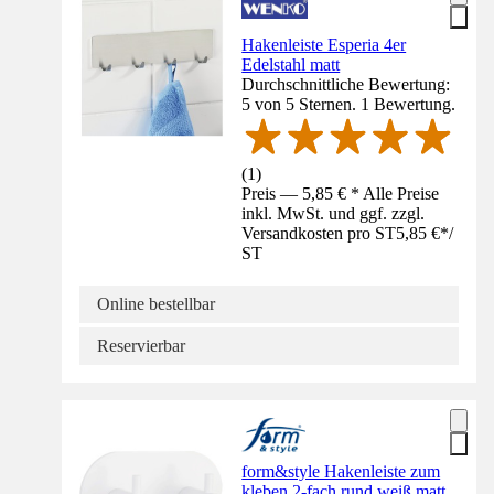
Hakenleiste Esperia 4er
Edelstahl matt
Durchschnittliche Bewertung:
5 von 5 Sternen. 1 Bewertung.
(
1
)
Preis — 5,85 € * Alle Preise
inkl. MwSt. und ggf. zzgl.
Versandkosten pro ST
5,85 €
*
/
ST
Online bestellbar
Reservierbar
form&style Hakenleiste zum
kleben 2-fach rund weiß matt