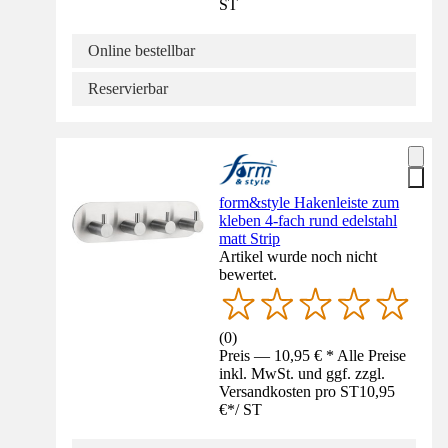
ST
Online bestellbar
Reservierbar
form&style Hakenleiste zum
kleben 4-fach rund edelstahl
matt Strip
Artikel wurde noch nicht
bewertet.
(
0
)
Preis — 10,95 € * Alle Preise
inkl. MwSt. und ggf. zzgl.
Versandkosten pro ST
10,95
€
*
/
ST