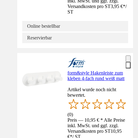
inkl. MwSt. und ggf. zzgl.
Versandkosten pro ST
3,95 €
*
/
ST
Online bestellbar
Reservierbar
form&style Hakenleiste zum
kleben 4-fach rund weiß matt
Artikel wurde noch nicht
bewertet.
(
0
)
Preis — 10,95 € * Alle Preise
inkl. MwSt. und ggf. zzgl.
Versandkosten pro ST
10,95
€
*
/
ST