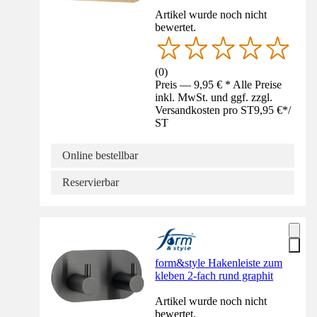
Artikel wurde noch nicht
bewertet.
(
0
)
Preis — 9,95 € * Alle Preise
inkl. MwSt. und ggf. zzgl.
Versandkosten pro ST
9,95 €
*
/
ST
Online bestellbar
Reservierbar
form&style Hakenleiste zum
kleben 2-fach rund graphit
Artikel wurde noch nicht
bewertet.