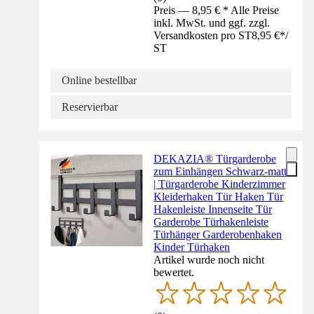
Preis — 8,95 € * Alle Preise
inkl. MwSt. und ggf. zzgl.
Versandkosten pro ST
8,95 €
*
/
ST
Online bestellbar
Reservierbar
DEKAZIA® Türgarderobe
zum Einhängen Schwarz-matt
| Türgarderobe Kinderzimmer
Kleiderhaken Tür Haken Tür
Hakenleiste Innenseite Tür
Garderobe Türhakenleiste
Türhänger Garderobenhaken
Kinder Türhaken
Artikel wurde noch nicht
bewertet.