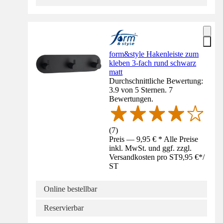
form&style Hakenleiste zum
kleben 3-fach rund schwarz
matt
Durchschnittliche Bewertung:
3.9 von 5 Sternen. 7
Bewertungen.
(
7
)
Preis — 9,95 € * Alle Preise
inkl. MwSt. und ggf. zzgl.
Versandkosten pro ST
9,95 €
*
/
ST
Online bestellbar
Reservierbar