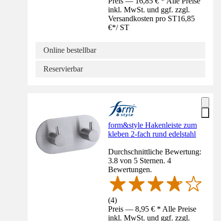
Preis — 16,85 € * Alle Preise
inkl. MwSt. und ggf. zzgl.
Versandkosten pro ST
16,85
€
*
/
ST
Online bestellbar
Reservierbar
form&style Hakenleiste zum
kleben 2-fach rund edelstahl
Durchschnittliche Bewertung:
3.8 von 5 Sternen. 4
Bewertungen.
(
4
)
Preis — 8,95 € * Alle Preise
inkl. MwSt. und ggf. zzgl.