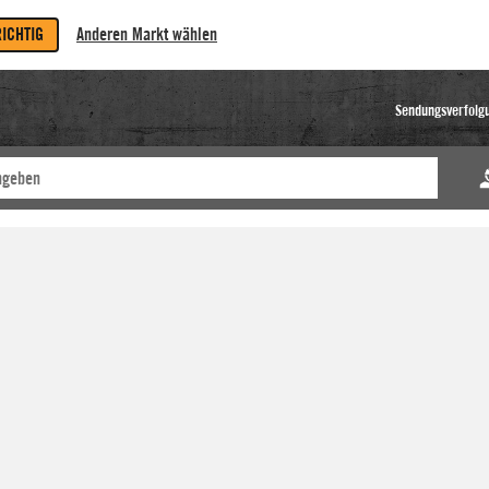
RICHTIG
Anderen Markt wählen
Sendungsverfolg