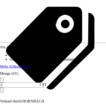
Art.-Nr.
12273599
Artikeltyp
:
Muster
Ausführung
:
Handmuster, Oberflächenmuster
Mehr Artikeldetails
Menge (ST)
1 ST
Verkauf durch:
HORNBACH