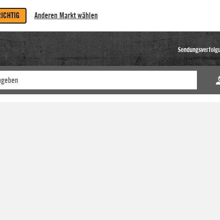
RICHTIG
Anderen Markt wählen
Sendungsverfolg