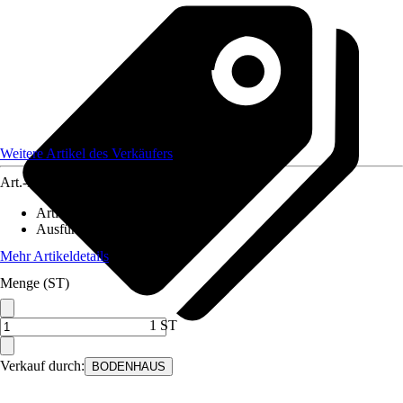
Weitere Artikel des Verkäufers
Art.-Nr.
12586144
Artikeltyp
:
Muster
Ausführung
:
Handmuster
Mehr Artikeldetails
Menge (ST)
1 ST
Verkauf durch:
BODENHAUS