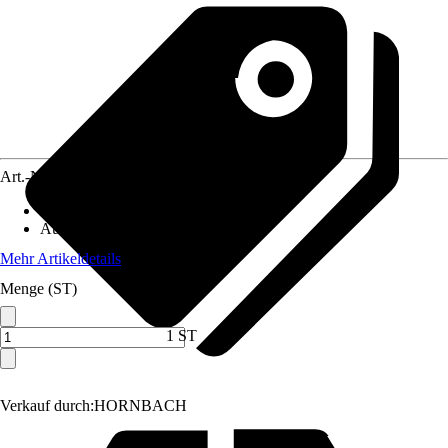
Art.-Nr.
10514448
Artikeltyp
:
Muster
Ausführung
:
Handmuster
Mehr Artikeldetails
Menge (ST)
1 ST
Verkauf durch:
HORNBACH