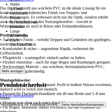
Stärke
Das Handlaufprofil aus weichem PVC ist die ideale Lösung für ein
2,4 mm
komfortables und ästhetisches Finish von Treppen- und
Grundfarbe
Balkonbrüstungen. Es verbessert nicht nur die Optik, sondern erhöht
Braun
auch die Sicherheit und den Nutzungskomfort – sowohl in
Set bestehend aus
Wohngebäuden als auch in Büros oder Einfamilienhäusern.
Handlauf
Länge
Produktvorteile:
25.000 mm
• Ästhetisches Finish – verleiht Treppen und Geländern ein gepflegtes,
EAN
modernes Aussehen.
5903766470030
• Komfortabel & sicher – angenehme Haptik, verbessert die
Griffsicherheit.
• Pflegeleicht – wartungsfrei, einfach sauber zu halten.
• Flexibel einsetzbar – auch für enge Bögen und Rundungen geeignet.
• Hochwertiges Material – aus weichem, thermoplastischem PVC,
UV- und alterungsbeständig.
Mehr anzeigen
Montagehinweise:
Produktsicherheit
• Aufschieben im warmen Zustand: Profil in heißem Wasser erwärmen,
dadurch wird es weich und elastisch.
• Passend für Flachstahl-Handläufe mit 40 mm Breite und 5–8 mm
Bereich überspringen
Stärke.
• Montage von oben nach unten durchführen.
Verantwortlich für Produktsicherheit:
.
Siehe Herstellerinformationen
• Für Bögen: Innenseite stärker erwärmen, um das Anpassen zu
erleichtern.