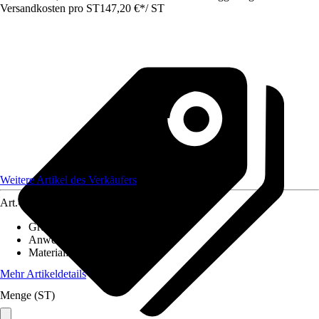
Versandkosten pro ST
147,20 €
*
/
ST
Weitere Artikel des Verkäufers
Art.-Nr.
12583820
Grundfarbe
:
Braun
Anwendungsbereich
:
Handlauf
Material
:
Kunststoff
Mehr Artikeldetails
Menge (ST)