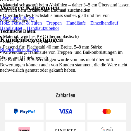
• Material schrumpft beim Abkühlen – daher 3–5 cm Überstand lassen
Weitere Kategorien
und nach dem Erkalten auf Endmaß zuschneiden.
• Oberfläche des Flachstahls muss sauber, glatt und frei von
Liste überspringen
Schweißnähten sein.
Holz, Fenster & Türen
Treppen
Handläufe
Einzelhandlauf
Handlaufset
Handlaufzubehör
Technische Daten:
• Material: weiches PVC (thermoplastisch)
Kundenbewertungen
• Länge: max. 25 m (Rolle)
• Passend für: Flachstahl 40 mm Breite, 5–8 mm Stärke
Bereich überspringen
• Anwendung: Handläufe von Treppen- und Balkonbrüstungen im
Wohn- und Objektbereich
Die Echtheit der Bewertungen wurde von uns nicht überprüft.
Bewertungen können auch von Kunden stammen, die die Ware nicht
nachweislich genutzt oder gekauft haben.
Zahlarten