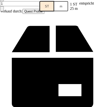
entspricht
1 ST
ST
m
25 m
Verkauf durch:
Quest Profile