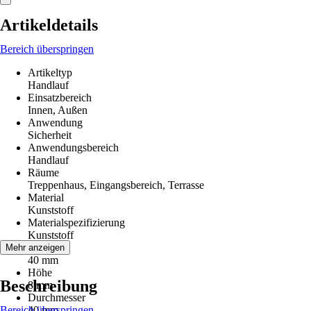
Artikeldetails
Bereich überspringen
Artikeltyp
Handlauf
Einsatzbereich
Innen, Außen
Anwendung
Sicherheit
Anwendungsbereich
Handlauf
Räume
Treppenhaus, Eingangsbereich, Terrasse
Material
Kunststoff
Materialspezifizierung
Kunststoff
Breite
Mehr anzeigen
40 mm
Höhe
Beschreibung
8 mm
Durchmesser
Bereich überspringen
40 mm