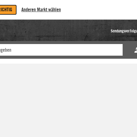
RICHTIG
Anderen Markt wählen
Sendungsverfolg