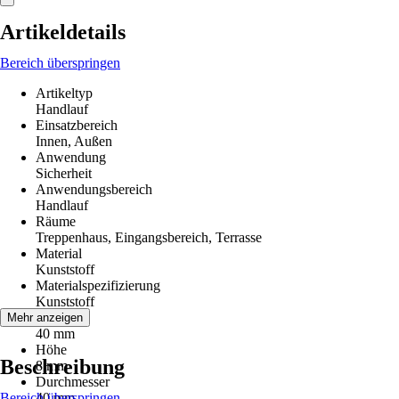
Artikeldetails
Bereich überspringen
Artikeltyp
Handlauf
Einsatzbereich
Innen, Außen
Anwendung
Sicherheit
Anwendungsbereich
Handlauf
Räume
Treppenhaus, Eingangsbereich, Terrasse
Material
Kunststoff
Materialspezifizierung
Kunststoff
Breite
Mehr anzeigen
40 mm
Höhe
Beschreibung
8 mm
Durchmesser
Bereich überspringen
40 mm