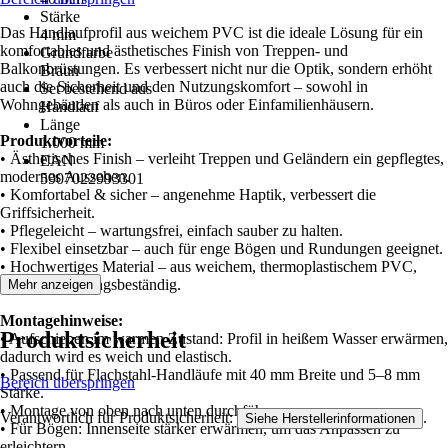
Stärke
Das Handlaufprofil aus weichem PVC ist die ideale Lösung für ein
4 mm
komfortables und ästhetisches Finish von Treppen- und
Grundfarbe
Balkonbrüstungen. Es verbessert nicht nur die Optik, sondern erhöht
Braun
auch die Sicherheit und den Nutzungskomfort – sowohl in
Set bestehend aus
Wohngebäuden als auch in Büros oder Einfamilienhäusern.
Handlauf
Länge
Produktvorteile:
1.000 mm
• Ästhetisches Finish – verleiht Treppen und Geländern ein gepflegtes,
EAN
modernes Aussehen.
5907022993301
• Komfortabel & sicher – angenehme Haptik, verbessert die
Griffsicherheit.
• Pflegeleicht – wartungsfrei, einfach sauber zu halten.
• Flexibel einsetzbar – auch für enge Bögen und Rundungen geeignet.
• Hochwertiges Material – aus weichem, thermoplastischem PVC,
UV- und alterungsbeständig.
Mehr anzeigen
Montagehinweise:
Produktsicherheit
• Aufschieben im warmen Zustand: Profil in heißem Wasser erwärmen,
dadurch wird es weich und elastisch.
• Passend für Flachstahl-Handläufe mit 40 mm Breite und 5–8 mm
Bereich überspringen
Stärke.
• Montage von oben nach unten durchführen.
Verantwortlich für Produktsicherheit:
.
Siehe Herstellerinformationen
• Für Bögen: Innenseite stärker erwärmen, um das Anpassen zu
erleichtern.