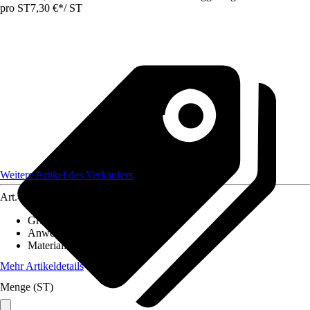
pro ST
7,30 €
*
/
ST
Weitere Artikel des Verkäufers
Art.-Nr.
12585700
Grundfarbe
:
Braun
Anwendungsbereich
:
Handlauf
Material
:
Kunststoff
Mehr Artikeldetails
Menge (ST)