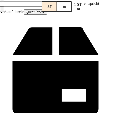
entspricht
1 ST
ST
m
1 m
Verkauf durch:
Quest Profile