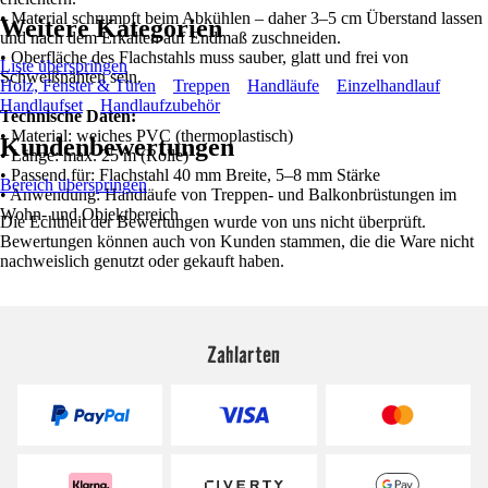
• Material schrumpft beim Abkühlen – daher 3–5 cm Überstand lassen
Weitere Kategorien
und nach dem Erkalten auf Endmaß zuschneiden.
• Oberfläche des Flachstahls muss sauber, glatt und frei von
Liste überspringen
Schweißnähten sein.
Holz, Fenster & Türen
Treppen
Handläufe
Einzelhandlauf
Handlaufset
Handlaufzubehör
Technische Daten:
• Material: weiches PVC (thermoplastisch)
Kundenbewertungen
• Länge: max. 25 m (Rolle)
• Passend für: Flachstahl 40 mm Breite, 5–8 mm Stärke
Bereich überspringen
• Anwendung: Handläufe von Treppen- und Balkonbrüstungen im
Wohn- und Objektbereich
Die Echtheit der Bewertungen wurde von uns nicht überprüft.
Bewertungen können auch von Kunden stammen, die die Ware nicht
nachweislich genutzt oder gekauft haben.
Zahlarten